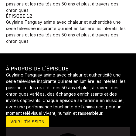
passions et les réalités des 50 ans et plus, à travers des
chroniques.
ÉPISODE 12
Guylaine Tanguay anime avec chaleur et authenticité une
Animaux
Avenir
Bingo
Communauté
Culture
série télévisée inspirante qui met en lumière les intérêts, les
Développement
Histoires
Pêche
Santé
Sport
passions et les réalités des 50 ans et plus, à travers des
chroniques.
Voyage
Yoga
À PROPOS DE L’ÉPISODE
Guylaine Tanguay anime avec chaleur et authenticité une
série télévisée inspirante qui met en lumière les intérêts, les
passions et les réalités des 50 ans et plus, à travers des
chroniques variées, des échanges enrichissants et des
invités captivants. Chaque épisode se termine en musique,
avec une performance touchante de l’animatrice, pour un
moment télévisuel vivant, humain et rassembleur.
VOIR L’ÉMISSION