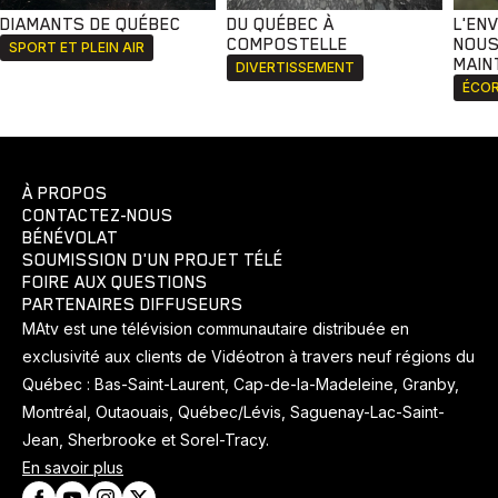
DIAMANTS DE QUÉBEC
DU QUÉBEC À
L'EN
COMPOSTELLE
NOUS
SPORT ET PLEIN AIR
MAIN
DIVERTISSEMENT
ÉCOR
À PROPOS
CONTACTEZ-NOUS
BÉNÉVOLAT
SOUMISSION D'UN PROJET TÉLÉ
FOIRE AUX QUESTIONS
PARTENAIRES DIFFUSEURS
MAtv est une télévision communautaire distribuée en
exclusivité aux clients de Vidéotron à travers neuf régions du
Québec : Bas-Saint-Laurent, Cap-de-la-Madeleine, Granby,
Montréal, Outaouais, Québec/Lévis, Saguenay-Lac-Saint-
Jean, Sherbrooke et Sorel-Tracy.
En savoir plus