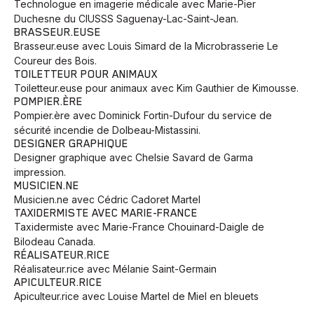
Technologue en imagerie médicale avec Marie-Pier
Duchesne du CIUSSS Saguenay-Lac-Saint-Jean.
BRASSEUR.EUSE
Brasseur.euse avec Louis Simard de la Microbrasserie Le
Coureur des Bois.
TOILETTEUR POUR ANIMAUX
Toiletteur.euse pour animaux avec Kim Gauthier de Kimousse.
POMPIER.ÈRE
Pompier.ère avec Dominick Fortin-Dufour du service de
sécurité incendie de Dolbeau-Mistassini.
DESIGNER GRAPHIQUE
Designer graphique avec Chelsie Savard de Garma
impression.
MUSICIEN.NE
Musicien.ne avec Cédric Cadoret Martel
TAXIDERMISTE AVEC MARIE-FRANCE
Taxidermiste avec Marie-France Chouinard-Daigle de
Bilodeau Canada.
RÉALISATEUR.RICE
Réalisateur.rice avec Mélanie Saint-Germain
APICULTEUR.RICE
Apiculteur.rice avec Louise Martel de Miel en bleuets