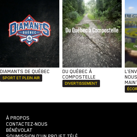
DIAMANTS DE QUÉBEC
DU QUÉBEC À
L'EN
COMPOSTELLE
NOUS
SPORT ET PLEIN AIR
MAIN
DIVERTISSEMENT
ÉCOR
À PROPOS
CONTACTEZ-NOUS
BÉNÉVOLAT
SOUMISSION D'UN PROJET TÉLÉ