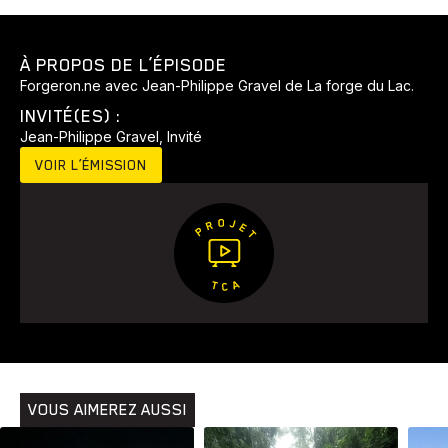
À PROPOS DE L’ÉPISODE
Forgeron.ne avec Jean-Philippe Gravel de La forge du Lac.
INVITÉ(ES) :
Jean-Philippe Gravel, Invité
VOIR L’ÉMISSION
Animaux
Avenir
Bingo
Communauté
Culture
Développement
Histoires
Pêche
Santé
Sport
Voyage
Yoga
VOUS AIMEREZ AUSSI