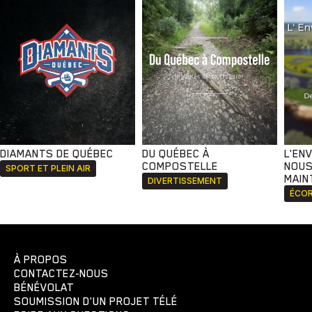
DIAMANTS DE QUÉBEC
DU QUÉBEC À
L'EN
COMPOSTELLE
NOUS
SPORT ET PLEIN AIR
MAIN
DIVERTISSEMENT
ÉCOR
À PROPOS
CONTACTEZ-NOUS
BÉNÉVOLAT
SOUMISSION D'UN PROJET TÉLÉ