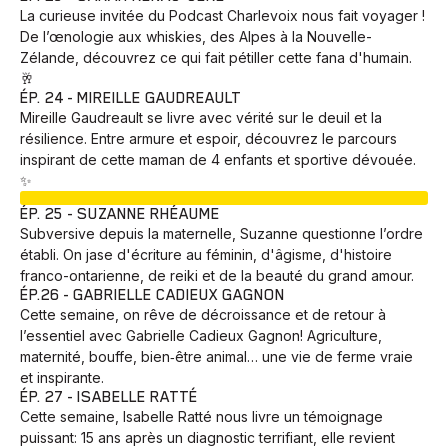
La curieuse invitée du Podcast Charlevoix nous fait voyager !
De l’œnologie aux whiskies, des Alpes à la Nouvelle-
Zélande, découvrez ce qui fait pétiller cette fana d'humain.
🥂
ÉP. 24 - MIREILLE GAUDREAULT
Mireille Gaudreault se livre avec vérité sur le deuil et la
résilience. Entre armure et espoir, découvrez le parcours
inspirant de cette maman de 4 enfants et sportive dévouée.
✨
EN COURS
ÉP. 25 - SUZANNE RHÉAUME
Subversive depuis la maternelle, Suzanne questionne l’ordre
établi. On jase d'écriture au féminin, d'âgisme, d'histoire
franco-ontarienne, de reiki et de la beauté du grand amour.
ÉP.26 - GABRIELLE CADIEUX GAGNON
Cette semaine, on rêve de décroissance et de retour à
l’essentiel avec Gabrielle Cadieux Gagnon! Agriculture,
maternité, bouffe, bien‑être animal… une vie de ferme vraie
et inspirante.
ÉP. 27 - ISABELLE RATTÉ
Cette semaine, Isabelle Ratté nous livre un témoignage
puissant: 15 ans après un diagnostic terrifiant, elle revient