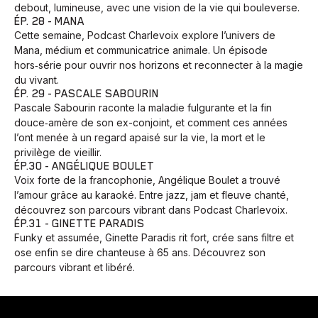
debout, lumineuse, avec une vision de la vie qui bouleverse.
ÉP. 28 - MANA
Cette semaine, Podcast Charlevoix explore l’univers de
Mana, médium et communicatrice animale. Un épisode
hors‑série pour ouvrir nos horizons et reconnecter à la magie
du vivant.
ÉP. 29 - PASCALE SABOURIN
Pascale Sabourin raconte la maladie fulgurante et la fin
douce‑amère de son ex-conjoint, et comment ces années
l’ont menée à un regard apaisé sur la vie, la mort et le
privilège de vieillir.
ÉP.30 - ANGÉLIQUE BOULET
Voix forte de la francophonie, Angélique Boulet a trouvé
l’amour grâce au karaoké. Entre jazz, jam et fleuve chanté,
découvrez son parcours vibrant dans Podcast Charlevoix.
ÉP.31 - GINETTE PARADIS
Funky et assumée, Ginette Paradis rit fort, crée sans filtre et
ose enfin se dire chanteuse à 65 ans. Découvrez son
parcours vibrant et libéré.
Animaux
Avenir
Bingo
Communauté
Culture
Développement
Histoires
Pêche
Santé
Sport