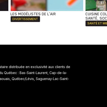
LES MODÉLISTES DE L’AIR
CUISINE CO
SANTÉ, SOCI
DIVERTISSEMENT
SANTÉ ET MI
aire distribuée en exclusivité aux clients de
 du Québec : Bas-Saint-Laurent, Cap-de-la-
taouais, Québec/Lévis, Saguenay-Lac-Saint-
.