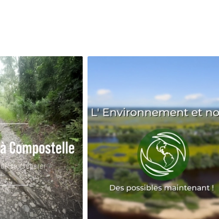
Avenir
Bingo
Communauté
Culture
Développeme
Pêche
Santé
Sport
Voyage
Yoga