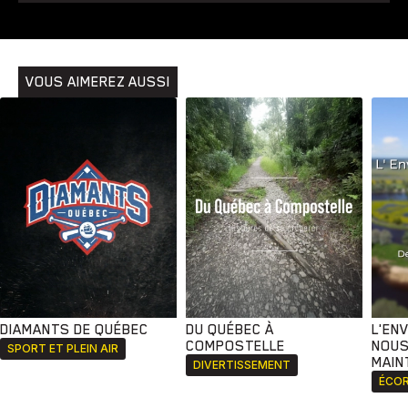
Animaux
Avenir
Bingo
Communauté
Culture
Développement
Histoires
Pêche
Santé
Sport
Voyage
Yoga
VOUS AIMEREZ AUSSI
DIAMANTS DE QUÉBEC
DU QUÉBEC À
L'EN
COMPOSTELLE
NOUS
SPORT ET PLEIN AIR
MAIN
DIVERTISSEMENT
ÉCOR