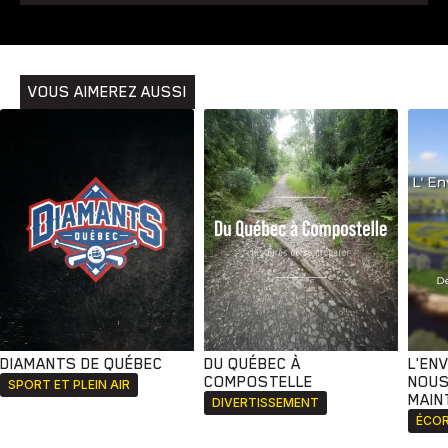
VOUS AIMEREZ AUSSI
DIAMANTS DE QUÉBEC
DU QUÉBEC À
L'EN
COMPOSTELLE
NOUS
SPORT ET PLEIN AIR
MAIN
DIVERTISSEMENT
ÉCOR