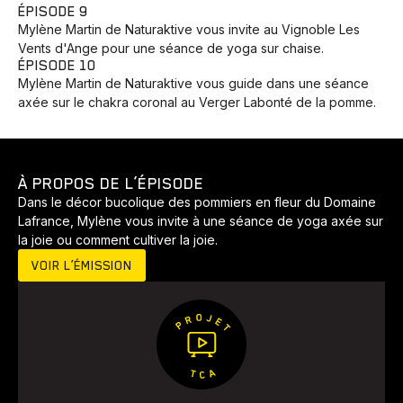
ÉPISODE 9
Mylène Martin de Naturaktive vous invite au Vignoble Les
Vents d'Ange pour une séance de yoga sur chaise.
ÉPISODE 10
Mylène Martin de Naturaktive vous guide dans une séance
axée sur le chakra coronal au Verger Labonté de la pomme.
À PROPOS DE L’ÉPISODE
Dans le décor bucolique des pommiers en fleur du Domaine
Lafrance, Mylène vous invite à une séance de yoga axée sur
Animaux
Avenir
Bingo
Communauté
Culture
la joie ou comment cultiver la joie.
Développement
Histoires
Pêche
Santé
Sport
VOIR L’ÉMISSION
Voyage
Yoga