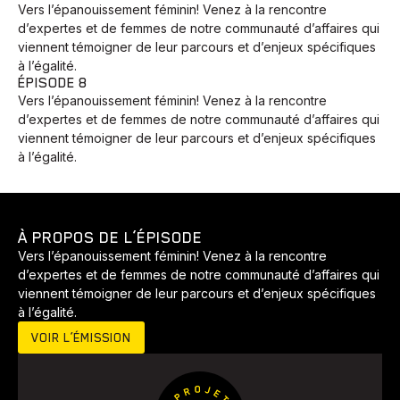
Vers l’épanouissement féminin! Venez à la rencontre
d’expertes et de femmes de notre communauté d’affaires qui
viennent témoigner de leur parcours et d’enjeux spécifiques
à l’égalité.
ÉPISODE 8
Vers l’épanouissement féminin! Venez à la rencontre
d’expertes et de femmes de notre communauté d’affaires qui
viennent témoigner de leur parcours et d’enjeux spécifiques
à l’égalité.
À PROPOS DE L’ÉPISODE
Vers l’épanouissement féminin! Venez à la rencontre
Animaux
Avenir
Bingo
Communauté
Culture
d’expertes et de femmes de notre communauté d’affaires qui
Développement
Histoires
Pêche
Santé
Sport
viennent témoigner de leur parcours et d’enjeux spécifiques
à l’égalité.
Voyage
Yoga
VOIR L’ÉMISSION