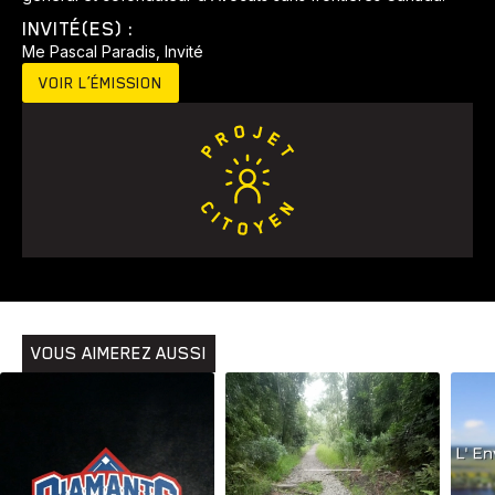
INVITÉ(ES) :
Me Pascal Paradis, Invité
VOIR L’ÉMISSION
Animaux
Avenir
Bingo
Communauté
Culture
Développement
Histoires
Pêche
Santé
Sport
Voyage
Yoga
VOUS AIMEREZ AUSSI