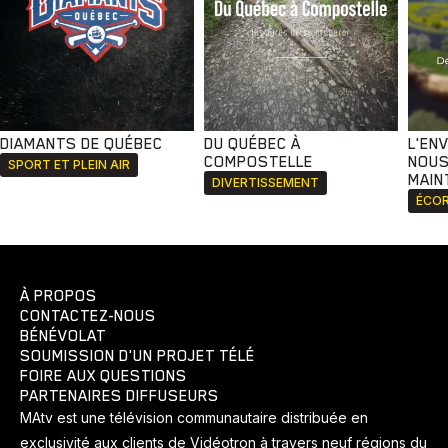
DIAMANTS DE QUÉBEC
DU QUÉBEC À
L'EN
COMPOSTELLE
NOUS
SPORT ET PLEIN AIR
MAIN
DIVERTISSEMENT
ÉCOR
À PROPOS
CONTACTEZ-NOUS
BÉNÉVOLAT
SOUMISSION D'UN PROJET TÉLÉ
FOIRE AUX QUESTIONS
PARTENAIRES DIFFUSEURS
MAtv est une télévision communautaire distribuée en
exclusivité aux clients de Vidéotron à travers neuf régions du