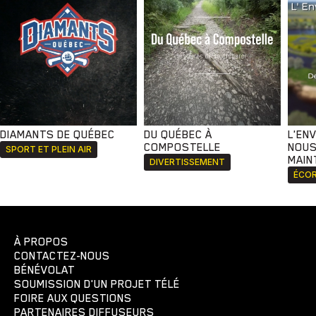
DIAMANTS DE QUÉBEC
DU QUÉBEC À
L'EN
COMPOSTELLE
NOUS
SPORT ET PLEIN AIR
MAIN
DIVERTISSEMENT
ÉCOR
À PROPOS
CONTACTEZ-NOUS
BÉNÉVOLAT
SOUMISSION D'UN PROJET TÉLÉ
FOIRE AUX QUESTIONS
PARTENAIRES DIFFUSEURS