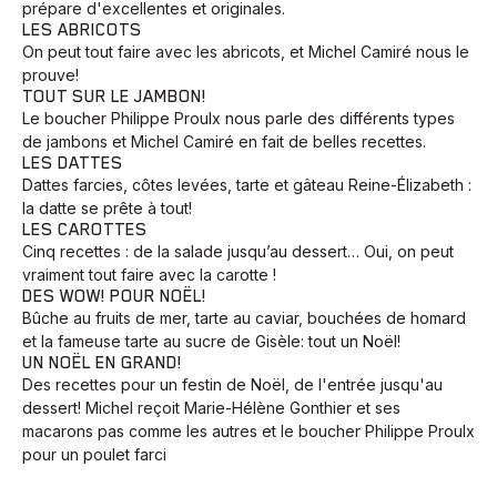
prépare d'excellentes et originales.
LES ABRICOTS
On peut tout faire avec les abricots, et Michel Camiré nous le
prouve!
TOUT SUR LE JAMBON!
Le boucher Philippe Proulx nous parle des différents types
de jambons et Michel Camiré en fait de belles recettes.
LES DATTES
Dattes farcies, côtes levées, tarte et gâteau Reine-Élizabeth :
la datte se prête à tout!
LES CAROTTES
Cinq recettes : de la salade jusqu’au dessert… Oui, on peut
vraiment tout faire avec la carotte !
DES WOW! POUR NOËL!
Bûche au fruits de mer, tarte au caviar, bouchées de homard
et la fameuse tarte au sucre de Gisèle: tout un Noël!
UN NOËL EN GRAND!
Des recettes pour un festin de Noël, de l'entrée jusqu'au
dessert! Michel reçoit Marie-Hélène Gonthier et ses
Animaux
Avenir
Bingo
Communauté
Culture
macarons pas comme les autres et le boucher Philippe Proulx
pour un poulet farci
Développement
Histoires
Pêche
Santé
Sport
Voyage
Yoga