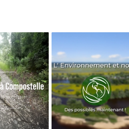
Avenir
Bingo
Communauté
Culture
Développeme
Pêche
Santé
Sport
Voyage
Yoga