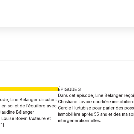
EN COURS
ÉPISODE 3
Dans cet épisode, Line Bélanger reçoi
ode, Line Bélanger discutent
Christiane Lavoie courtière immobilière
 en soi et de l’équilibre avec
Carole Hurtubise pour parler des possi
Claudine Bélanger
immobilière après 55 ans et des maiso
t Louise Boivin (Auteure et
intergénérationnelles.
."]