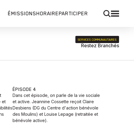
ÉMISSIONS
HORAIRE
PARTICIPER
SERVICES COMMUNAUTAIRES
Restez Branchés
ÉPISODE 4
t
Dans cet épisode, on parle de la vie sociale
 et
et active. Jeannine Cossette reçoit Claire
bilités
Desbiens (DG du Centre d'action bénévole
ns
des Moulins) et Louise Lepage (retraitée et
bénévole active).