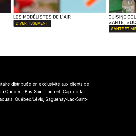
LES MODÉLISTES DE L’AIR
CUISINE CO
SANTÉ, SOCI
DIVERTISSEMENT
SANTÉ ET MI
aire distribuée en exclusivité aux clients de
 du Québec : Bas-Saint-Laurent, Cap-de-la-
taouais, Québec/Lévis, Saguenay-Lac-Saint-
.