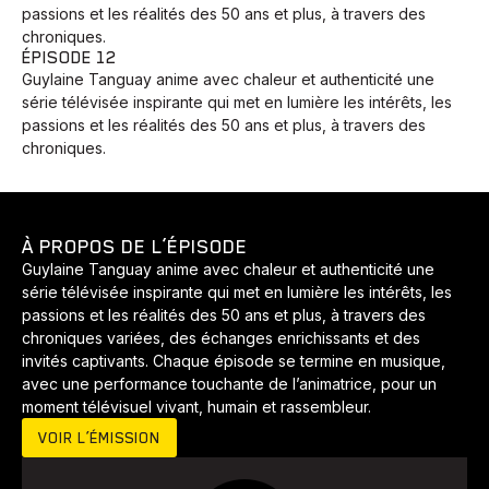
passions et les réalités des 50 ans et plus, à travers des
chroniques.
ÉPISODE 12
Guylaine Tanguay anime avec chaleur et authenticité une
Animaux
Avenir
Bingo
Communauté
Culture
série télévisée inspirante qui met en lumière les intérêts, les
Développement
Histoires
Pêche
Santé
Sport
passions et les réalités des 50 ans et plus, à travers des
chroniques.
Voyage
Yoga
À PROPOS DE L’ÉPISODE
Guylaine Tanguay anime avec chaleur et authenticité une
série télévisée inspirante qui met en lumière les intérêts, les
passions et les réalités des 50 ans et plus, à travers des
chroniques variées, des échanges enrichissants et des
invités captivants. Chaque épisode se termine en musique,
avec une performance touchante de l’animatrice, pour un
moment télévisuel vivant, humain et rassembleur.
VOIR L’ÉMISSION