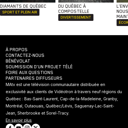
DIAMANTS DE QUÉBEC
DU QUÉBEC À
L'EN
COMPOSTELLE
NOUS
SPORT ET PLEIN AIR
MAIN
DIVERTISSEMENT
ÉCOR
À PROPOS
CONTACTEZ-NOUS
BÉNÉVOLAT
SOUMISSION D'UN PROJET TÉLÉ
FOIRE AUX QUESTIONS
PARTENAIRES DIFFUSEURS
MAtv est une télévision communautaire distribuée en
exclusivité aux clients de Vidéotron à travers neuf régions du
Québec : Bas-Saint-Laurent, Cap-de-la-Madeleine, Granby,
Montréal, Outaouais, Québec/Lévis, Saguenay-Lac-Saint-
Jean, Sherbrooke et Sorel-Tracy.
En savoir plus