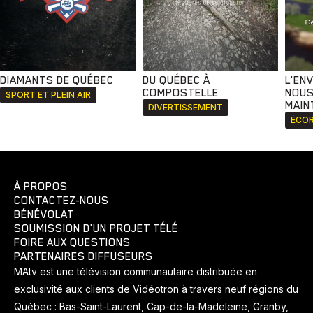
DIAMANTS DE QUÉBEC
DU QUÉBEC À
L'EN
COMPOSTELLE
NOUS
SPORT ET PLEIN AIR
MAIN
DIVERTISSEMENT
ÉCOR
À PROPOS
CONTACTEZ-NOUS
BÉNÉVOLAT
SOUMISSION D'UN PROJET TÉLÉ
FOIRE AUX QUESTIONS
PARTENAIRES DIFFUSEURS
MAtv est une télévision communautaire distribuée en
exclusivité aux clients de Vidéotron à travers neuf régions du
Québec : Bas-Saint-Laurent, Cap-de-la-Madeleine, Granby,