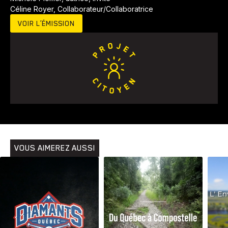
Céline Royer, Collaborateur/Collaboratrice
VOIR L’ÉMISSION
Animaux
Avenir
Bingo
Communauté
Culture
Développement
Histoires
Pêche
Santé
Sport
Voyage
Yoga
VOUS AIMEREZ AUSSI