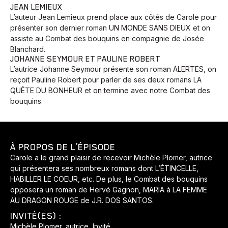
JEAN LEMIEUX
L’auteur Jean Lemieux prend place aux côtés de Carole pour
présenter son dernier roman UN MONDE SANS DIEUX et on
assiste au Combat des bouquins en compagnie de Josée
Blanchard.
JOHANNE SEYMOUR ET PAULINE ROBERT
L’autrice Johanne Seymour présente son roman ALERTES, on
reçoit Pauline Robert pour parler de ses deux romans LA
QUÊTE DU BONHEUR et on termine avec notre Combat des
bouquins.
À PROPOS DE L’ÉPISODE
Carole a le grand plaisir de recevoir Michèle Plomer, autrice
qui présentera ses nombreux romans dont L’ÉTINCELLE,
HABILLER LE COEUR, etc. De plus, le Combat des bouquins
opposera un roman de Hervé Gagnon, MARIA à LA FEMME
AU DRAGON ROUGE de J.R. DOS SANTOS.
INVITÉ(ES) :
Michèle Plomer, autrice, Invité