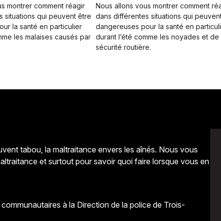
us montrer comment réagir
Nous allons vous montrer comment réa
s situations qui peuvent être
dans différentes situations qui peuven
r la santé en particulier
dangereuses pour la santé en particul
omme les malaises causés par
durant l’été comme les noyades et de
sécurité routière.
uvent tabou, la maltraitance envers les aînés. Nous vous
ltraitance et surtout pour savoir quoi faire lorsque vous en
 communautaires à la Direction de la police de Trois-