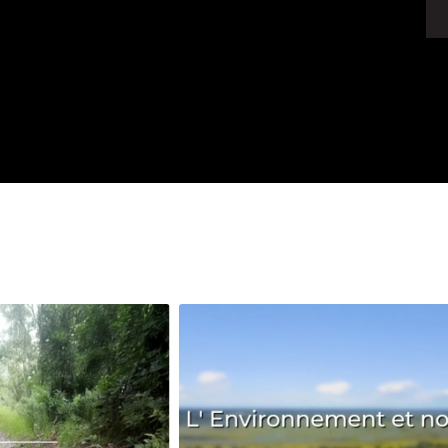
Avenir
Bingo
Communauté
Culture
Développeme
Pêche
Santé
Sport
Voyage
Yoga