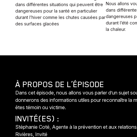
Nous allons vo
dans différentes situations qui peuvent être
dans différente
dangereuses pour la santé en particulier
dangereuses pou
durant l’hiver comme les chutes causées par
durant l’été c
des surfaces glacées
la chaleur.
À PROPOS DE L’ÉPISODE
Dans cet épisode, nous allons vous parler d’un sujet so
donnerons des informations utiles pour reconnaître la ma
êtes témoin ou victime.
INVITÉ(ES) :
Stéphanie Coté, Agente à la prévention et aux relations
Rivières, Invité