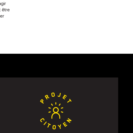
gir
t être
ier