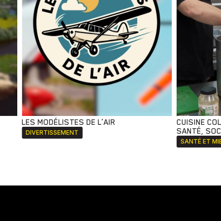
LES MODÉLISTES DE L’AIR
CUISINE CO
SANTÉ, SOCI
DIVERTISSEMENT
SANTÉ ET MI