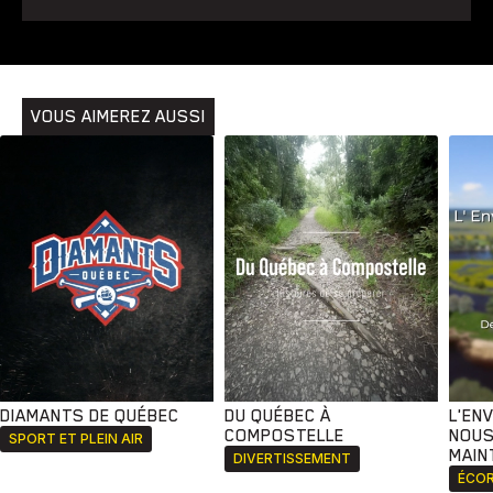
VOUS AIMEREZ AUSSI
DIAMANTS DE QUÉBEC
DU QUÉBEC À
L'EN
COMPOSTELLE
NOUS
SPORT ET PLEIN AIR
MAIN
DIVERTISSEMENT
ÉCOR