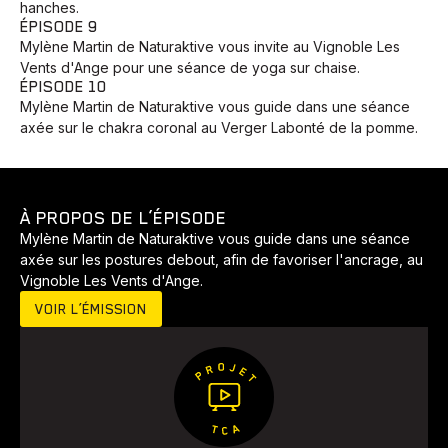
hanches.
ÉPISODE 9
Mylène Martin de Naturaktive vous invite au Vignoble Les
Vents d'Ange pour une séance de yoga sur chaise.
ÉPISODE 10
Mylène Martin de Naturaktive vous guide dans une séance
axée sur le chakra coronal au Verger Labonté de la pomme.
À PROPOS DE L’ÉPISODE
Mylène Martin de Naturaktive vous guide dans une séance
Animaux
Avenir
Bingo
Communauté
Culture
axée sur les postures debout, afin de favoriser l'ancrage, au
Vignoble Les Vents d'Ange.
Développement
Histoires
Pêche
Santé
Sport
VOIR L’ÉMISSION
Voyage
Yoga