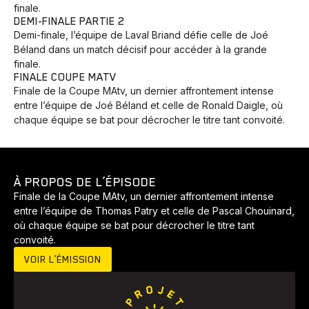
finale.
DEMI-FINALE PARTIE 2
Demi-finale, l’équipe de Laval Briand défie celle de Joé
Béland dans un match décisif pour accéder à la grande
finale.
FINALE COUPE MATV
Finale de la Coupe MAtv, un dernier affrontement intense
entre l’équipe de Joé Béland et celle de Ronald Daigle, où
chaque équipe se bat pour décrocher le titre tant convoité.
À PROPOS DE L’ÉPISODE
Animaux
Avenir
Bingo
Communauté
Culture
Finale de la Coupe MAtv, un dernier affrontement intense
entre l’équipe de Thomas Patry et celle de Pascal Chouinard,
Développement
Histoires
Pêche
Santé
Sport
où chaque équipe se bat pour décrocher le titre tant
Voyage
Yoga
convoité.
VOIR L’ÉMISSION