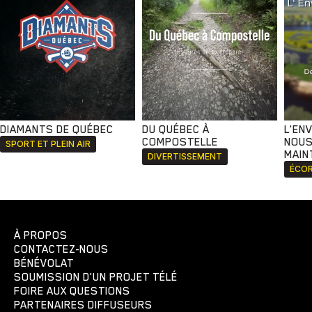
DIAMANTS DE QUÉBEC
DU QUÉBEC À
L'EN
COMPOSTELLE
NOUS
SPORT ET PLEIN AIR
MAIN
DIVERTISSEMENT
ÉCOR
À PROPOS
CONTACTEZ-NOUS
BÉNÉVOLAT
SOUMISSION D'UN PROJET TÉLÉ
FOIRE AUX QUESTIONS
PARTENAIRES DIFFUSEURS