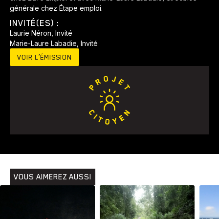
générale chez Étape emploi.
INVITÉ(ES) :
Laurie Néron, Invité
Marie-Laure Labadie, Invité
VOIR L’ÉMISSION
Animaux
Avenir
Bingo
Communauté
Culture
Développement
Histoires
Pêche
Santé
Sport
Voyage
Yoga
VOUS AIMEREZ AUSSI