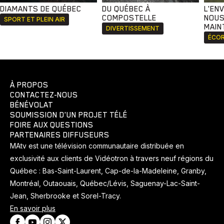
DIAMANTS DE QUÉBEC
DU QUÉBEC À
L'EN
COMPOSTELLE
NOUS
SPORT ET PLEIN AIR
MAIN
DIVERTISSEMENT
ÉCOR
À PROPOS
CONTACTEZ-NOUS
BÉNÉVOLAT
SOUMISSION D'UN PROJET TÉLÉ
FOIRE AUX QUESTIONS
PARTENAIRES DIFFUSEURS
MAtv est une télévision communautaire distribuée en
exclusivité aux clients de Vidéotron à travers neuf régions du
Québec : Bas-Saint-Laurent, Cap-de-la-Madeleine, Granby,
Montréal, Outaouais, Québec/Lévis, Saguenay-Lac-Saint-
Jean, Sherbrooke et Sorel-Tracy.
En savoir plus