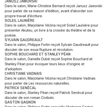
JANUSZ JAWORSKI
Dans le salon, Marie‑Christine Bernard reçoit Janusz Jaworski
pour parler de sa maison d’édition, avant d’aborder son
propre travail d’écriture.
SOLEIL LAUNIÈRE
Dans le salon, Marjolaine Vézina reçoit Soleil Launière pour
présenter Akuteu, un livre à la croisée du théâtre et de la
poésie.
SYLVAIN GAUDREAULT
Dans le salon, Philippe Fortin reçoit Sylvain Gaudreault pour
discuter de son essai Rupture et révolution.
SOPHIE BOUCHARD ET STANLEY PÉAN
Dans le salon, Danielle Dubé reçoit Sophie Bouchard et
Stanley Péan pour évoquer leurs lieux d’origine et
d’adoption.
Animaux
Avenir
Bingo
Communauté
Culture
CHRISTIANE VADNAIS
Dans le salon, Marjolaine Vézina reçoit Christiane Vadnais
Développement
Histoires
Pêche
Santé
Sport
pour parler de Les ressources naturelles.
Voyage
Yoga
PATRICK SENÉCAL
Dans le salon, Stanley Péan reçoit Patrick Senécal pour
discuter de son roman Civilisés.
GASTON GAGNON
Dans le salon, Philippe Fortin accueille l'historien Gaston