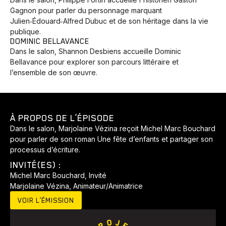
Gagnon pour parler du personnage marquant
Julien‑Édouard‑Alfred Dubuc et de son héritage dans la vie
publique.
DOMINIC BELLAVANCE
Dans le salon, Shannon Desbiens accueille Dominic
Bellavance pour explorer son parcours littéraire et
l’ensemble de son œuvre.
À PROPOS DE L’ÉPISODE
Dans le salon, Marjolaine Vézina reçoit Michel Marc Bouchard
pour parler de son roman Une fête d’enfants et partager son
processus d’écriture.
INVITÉ(ES) :
Michel Marc Bouchard, Invité
Marjolaine Vézina, Animateur/Animatrice
VOIR L’ÉMISSION