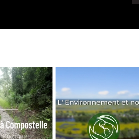
Avenir
Bingo
Communauté
Culture
Développeme
Pêche
Santé
Sport
Voyage
Yoga