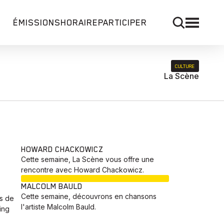
ÉMISSIONS
HORAIRE
PARTICIPER
CULTURE
La Scène
HOWARD CHACKOWICZ
Cette semaine, La Scène vous offre une
rencontre avec Howard Chackowicz.
EN COURS
MALCOLM BAULD
Cette semaine, découvrons en chansons
s de
l'artiste Malcolm Bauld.
ing