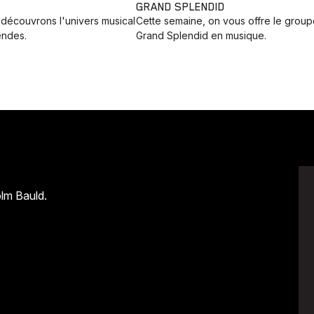
GRAND SPLENDID
 découvrons l'univers musical
Cette semaine, on vous offre le grou
endes.
Grand Splendid en musique.
lm Bauld.