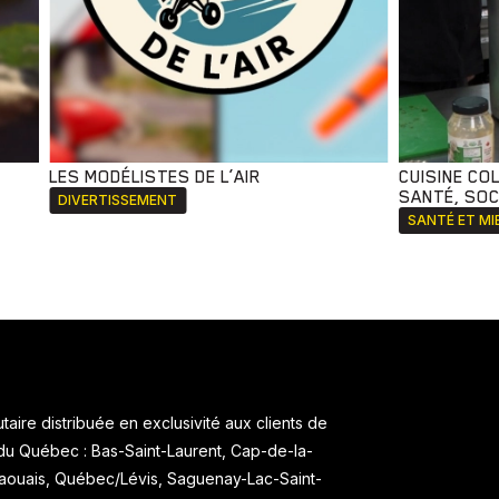
LES MODÉLISTES DE L’AIR
CUISINE CO
SANTÉ, SOCI
DIVERTISSEMENT
SANTÉ ET MI
aire distribuée en exclusivité aux clients de
 du Québec : Bas-Saint-Laurent, Cap-de-la-
taouais, Québec/Lévis, Saguenay-Lac-Saint-