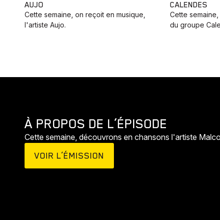
AUJO
CALENDES
Cette semaine, on reçoit en musique,
Cette semaine,
l'artiste Aujo.
du groupe Cal
À PROPOS DE L’ÉPISODE
Cette semaine, découvrons en chansons l'artiste Malco
VOIR L’ÉMISSION