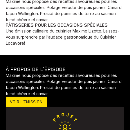
Maxime nous propose des recettes savoureuses pour les
occasions spéciales. Potage velouté de pois jaunes. Canard
façon Wellington. Pressé de pommes de terre au saumon
fumé chèvre et caviar.
PÂTISSERIES POUR LES OCCASIONS SPÉCIALES
Une émission culinaire du cuisinier Maxime Lizotte. Laissez-
vous surprendre par l’audace gastronomique du Cuisinier
Locavore!
À PROPOS DE L’ÉPISODE
Maxime nous propose des recettes savoureuses pour les
Animaux
Avenir
Bingo
Communauté
Culture
occasions spéciales. Potage velouté de pois jaunes. Canard
façon Wellington. Pressé de pommes de terre au saumon
Développement
Histoires
Pêche
Santé
Sport
fumé chèvre et caviar.
Voyage
Yoga
VOIR L’ÉMISSION