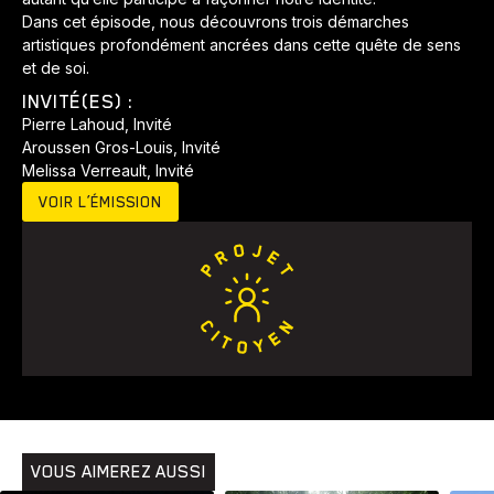
Dans cet épisode, nous découvrons trois démarches
artistiques profondément ancrées dans cette quête de sens
et de soi.
INVITÉ(ES) :
Pierre Lahoud, Invité
Aroussen Gros-Louis, Invité
Melissa Verreault, Invité
VOIR L’ÉMISSION
Animaux
Avenir
Bingo
Communauté
Culture
Développement
Histoires
Pêche
Santé
Sport
Voyage
Yoga
VOUS AIMEREZ AUSSI