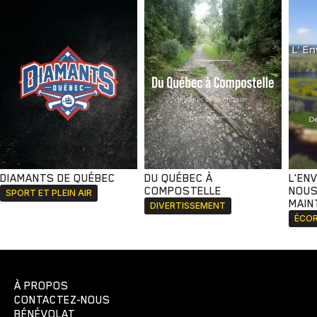
DIAMANTS DE QUÉBEC
DU QUÉBEC À
L'EN
COMPOSTELLE
NOUS
SPORT ET PLEIN AIR
MAIN
DIVERTISSEMENT
ÉCOR
À PROPOS
CONTACTEZ-NOUS
BÉNÉVOLAT