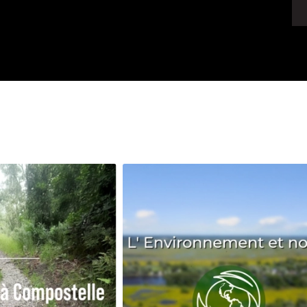
Avenir
Bingo
Communauté
Culture
Développeme
Pêche
Santé
Sport
Voyage
Yoga