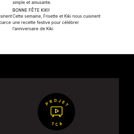
simple et amusante.
BONNE FÊTE KIKI!
isinent
Cette semaine, Frisette et Kiki nous cuisinent
 parce
une recette festive pour célébrer
l’anniversaire de Kiki