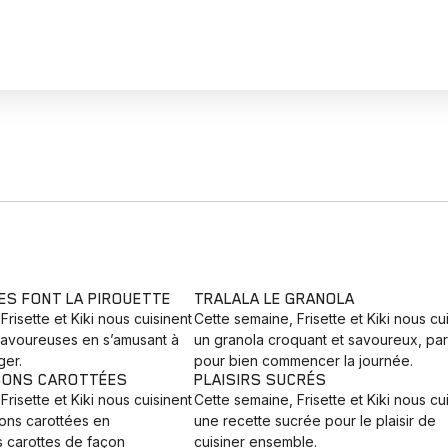
ES FONT LA PIROUETTE
TRALALA LE GRANOLA
Frisette et Kiki nous cuisinent
Cette semaine, Frisette et Kiki nous cu
savoureuses en s’amusant à
un granola croquant et savoureux, parf
ger.
pour bien commencer la journée.
SONS CAROTTÉES
PLAISIRS SUCRÉS
Frisette et Kiki nous cuisinent
Cette semaine, Frisette et Kiki nous cu
sons carottées en
une recette sucrée pour le plaisir de
s carottes de façon
cuisiner ensemble.