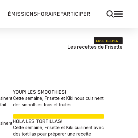
ÉMISSIONS
HORAIRE
PARTICIPER
DIVERTISSEMENT
Les recettes de Frisette
YOUPI LES SMOOTHIES!
isinent
Cette semaine, Frisette et Kiki nous cuisinent
ait
des smoothies frais et fruités.
EN COURS
HOLA LES TORTILLAS!
isinent
Cette semaine, Frisette et Kiki cuisinent avec
des tortillas pour préparer une recette