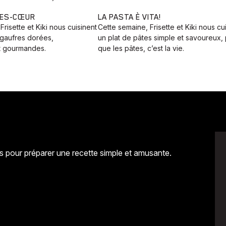
RES-CŒUR
LA PASTA È VITA!
Frisette et Kiki nous cuisinent
Cette semaine, Frisette et Kiki nous cu
 gaufres dorées,
un plat de pâtes simple et savoureux,
et gourmandes.
que les pâtes, c’est la vie.
las pour préparer une recette simple et amusante.