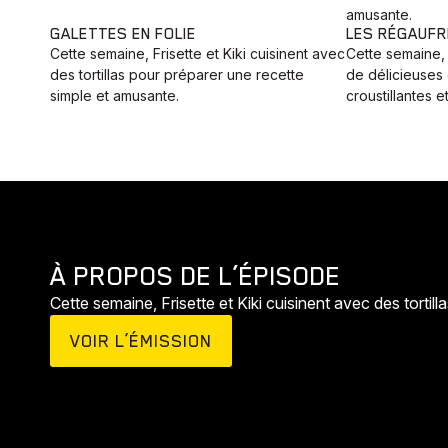
amusante.
GALETTES EN FOLIE
LES RÉGAUF
Cette semaine, Frisette et Kiki cuisinent avec
Cette semaine, 
des tortillas pour préparer une recette
de délicieuses
simple et amusante.
croustillantes 
À PROPOS DE L’ÉPISODE
Cette semaine, Frisette et Kiki cuisinent avec des tortil
VOIR L’ÉMISSION