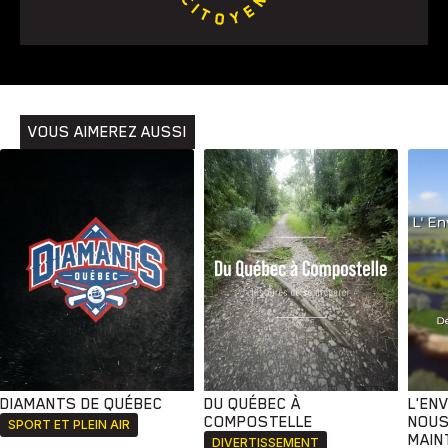
VOUS AIMEREZ AUSSI
DIAMANTS DE QUÉBEC
DU QUÉBEC À
L'EN
COMPOSTELLE
NOUS
SPORT ET PLEIN AIR
MAIN
DIVERTISSEMENT