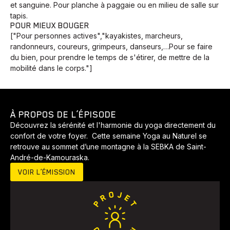
et sanguine. Pour planche à paggaie ou en milieu de salle sur
tapis.
POUR MIEUX BOUGER
["Pour personnes actives","kayakistes, marcheurs,
randonneurs, coureurs, grimpeurs, danseurs,…Pour se faire
du bien, pour prendre le temps de s'étirer, de mettre de la
mobilité dans le corps."]
À PROPOS DE L’ÉPISODE
Découvrez la sérénité et l'harmonie du yoga directement du
confort de votre foyer. Cette semaine Yoga au Naturel se
retrouve au sommet d’une montagne à la SEBKA de Saint-
André-de-Kamouraska.
VOIR L’ÉMISSION