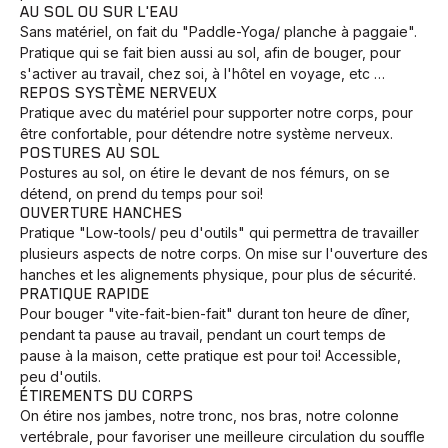
AU SOL OU SUR L'EAU
Sans matériel, on fait du "Paddle-Yoga/ planche à paggaie".
Pratique qui se fait bien aussi au sol, afin de bouger, pour
s'activer au travail, chez soi, à l'hôtel en voyage, etc …
REPOS SYSTÈME NERVEUX
Pratique avec du matériel pour supporter notre corps, pour
être confortable, pour détendre notre système nerveux.
POSTURES AU SOL
Postures au sol, on étire le devant de nos fémurs, on se
détend, on prend du temps pour soi!
OUVERTURE HANCHES
Pratique "Low-tools/ peu d'outils" qui permettra de travailler
plusieurs aspects de notre corps. On mise sur l'ouverture des
Animaux
Avenir
Bingo
Communauté
Culture
hanches et les alignements physique, pour plus de sécurité.
Développement
Histoires
Pêche
Santé
Sport
PRATIQUE RAPIDE
Pour bouger "vite-fait-bien-fait" durant ton heure de dîner,
Voyage
Yoga
pendant ta pause au travail, pendant un court temps de
pause à la maison, cette pratique est pour toi! Accessible,
peu d'outils.
ÉTIREMENTS DU CORPS
On étire nos jambes, notre tronc, nos bras, notre colonne
vertébrale, pour favoriser une meilleure circulation du souffle