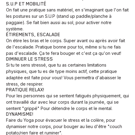
S.U.P ET MOBILITÉ
On fait une pratique sans matériel, en s'imaginant que l'on fait
les postures sur un S.U.P (stand up paddle/planche à
paggaie). Se fait bien aussi au sol, pour activer notre
système.
ÉTIREMENTS, ESCALADE
On étire les bras et le corps. Super avant ou après avoir fait
de l'escalade. Pratique bonne pour toi, même si tu ne fais
pas d'escalade. Ça te fera bouger et c'est ça qu'on veut!
DIMINUER LE STRESS
Si tu te sens stressé, que tu as certaines limitations
physiques, que tu es de type moins actif, cette pratique
adaptée est faite pour vous! Vous permettra d'abaisser le
stress, de respirer.
PRATIQUE RELAX!
Pour les personnes qui se sentent fatigués physiquement, qui
ont travaillé dur avec leur corps durant la journée, qui se
sentent "grippé" Pour détendre le corps et le mental.
DYNAMISME!
Faire du Yoga pour évacuer le stress et la colère, pour
dynamiser notre corps, pour bouger au lieu d'être "couch
potato/rien faire et ruminer".