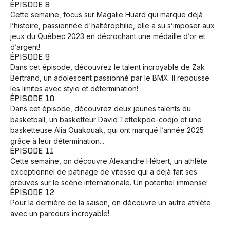
ÉPISODE 8
Cette semaine, focus sur Magalie Huard qui marque déjà
l’histoire, passionnée d'haltérophilie, elle a su s’imposer aux
jeux du Québec 2023 en décrochant une médaille d’or et
d’argent!
ÉPISODE 9
Dans cet épisode, découvrez le talent incroyable de Zak
Bertrand, un adolescent passionné par le BMX. Il repousse
les limites avec style et détermination!
ÉPISODE 10
Dans cet épisode, découvrez deux jeunes talents du
basketball, un basketteur David Tettekpoe-codjo et une
basketteuse Alia Ouakouak, qui ont marqué l’année 2025
grâce à leur détermination...
ÉPISODE 11
Cette semaine, on découvre Alexandre Hébert, un athlète
exceptionnel de patinage de vitesse qui a déjà fait ses
preuves sur le scène internationale. Un potentiel immense!
ÉPISODE 12
Pour la dernière de la saison, on découvre un autre athlète
Animaux
Avenir
Bingo
Communauté
Culture
avec un parcours incroyable!
Développement
Histoires
Pêche
Santé
Sport