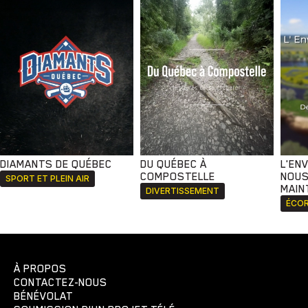
DIAMANTS DE QUÉBEC
DU QUÉBEC À
L'EN
COMPOSTELLE
NOUS
SPORT ET PLEIN AIR
MAIN
DIVERTISSEMENT
ÉCOR
À PROPOS
CONTACTEZ-NOUS
BÉNÉVOLAT