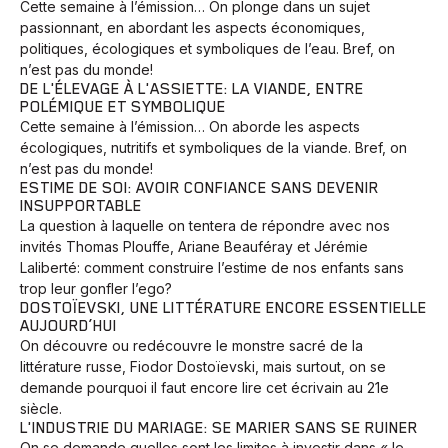
Cette semaine à l’émission… On plonge dans un sujet
passionnant, en abordant les aspects économiques,
politiques, écologiques et symboliques de l’eau. Bref, on
n’est pas du monde!
DE L'ÉLEVAGE À L'ASSIETTE: LA VIANDE, ENTRE
POLÉMIQUE ET SYMBOLIQUE
Cette semaine à l’émission… On aborde les aspects
écologiques, nutritifs et symboliques de la viande. Bref, on
n’est pas du monde!
ESTIME DE SOI: AVOIR CONFIANCE SANS DEVENIR
INSUPPORTABLE
La question à laquelle on tentera de répondre avec nos
invités Thomas Plouffe, Ariane Beauféray et Jérémie
Laliberté: comment construire l’estime de nos enfants sans
trop leur gonfler l’ego?
DOSTOÏEVSKI, UNE LITTÉRATURE ENCORE ESSENTIELLE
AUJOURD’HUI
On découvre ou redécouvre le monstre sacré de la
littérature russe, Fiodor Dostoïevski, mais surtout, on se
demande pourquoi il faut encore lire cet écrivain au 21e
siècle.
L'INDUSTRIE DU MARIAGE: SE MARIER SANS SE RUINER
On se demande quelles sont les limites à investir dans « le