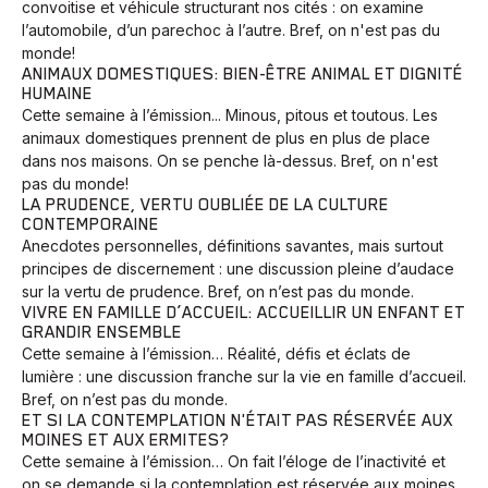
convoitise et véhicule structurant nos cités : on examine
l’automobile, d’un parechoc à l’autre. Bref, on n'est pas du
monde!
ANIMAUX DOMESTIQUES: BIEN-ÊTRE ANIMAL ET DIGNITÉ
HUMAINE
Cette semaine à l’émission... Minous, pitous et toutous. Les
animaux domestiques prennent de plus en plus de place
dans nos maisons. On se penche là-dessus. Bref, on n'est
pas du monde!
LA PRUDENCE, VERTU OUBLIÉE DE LA CULTURE
CONTEMPORAINE
Anecdotes personnelles, définitions savantes, mais surtout
principes de discernement : une discussion pleine d’audace
sur la vertu de prudence. Bref, on n’est pas du monde.
VIVRE EN FAMILLE D’ACCUEIL: ACCUEILLIR UN ENFANT ET
GRANDIR ENSEMBLE
Cette semaine à l’émission… Réalité, défis et éclats de
lumière : une discussion franche sur la vie en famille d’accueil.
Bref, on n’est pas du monde.
ET SI LA CONTEMPLATION N'ÉTAIT PAS RÉSERVÉE AUX
MOINES ET AUX ERMITES?
Cette semaine à l’émission… On fait l’éloge de l’inactivité et
on se demande si la contemplation est réservée aux moines