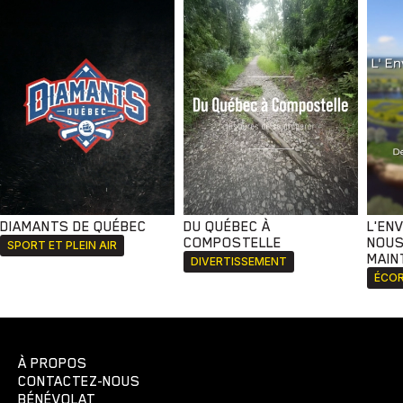
DIAMANTS DE QUÉBEC
DU QUÉBEC À
L'EN
COMPOSTELLE
NOUS
SPORT ET PLEIN AIR
MAIN
DIVERTISSEMENT
ÉCOR
À PROPOS
CONTACTEZ-NOUS
BÉNÉVOLAT