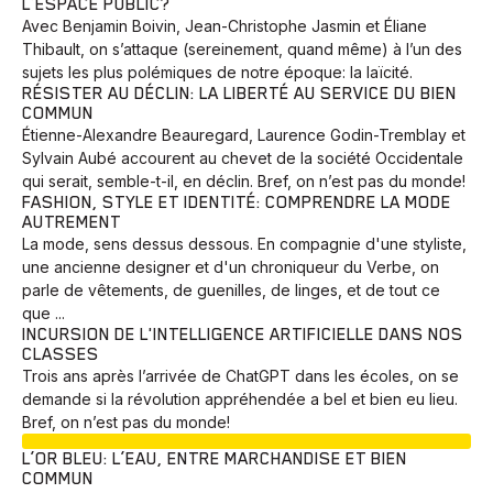
L’ESPACE PUBLIC?
Avec Benjamin Boivin, Jean-Christophe Jasmin et Éliane
Thibault, on s’attaque (sereinement, quand même) à l’un des
sujets les plus polémiques de notre époque: la laïcité.
RÉSISTER AU DÉCLIN: LA LIBERTÉ AU SERVICE DU BIEN
COMMUN
Étienne-Alexandre Beauregard, Laurence Godin-Tremblay et
Sylvain Aubé accourent au chevet de la société Occidentale
qui serait, semble-t-il, en déclin. Bref, on n’est pas du monde!
FASHION, STYLE ET IDENTITÉ: COMPRENDRE LA MODE
AUTREMENT
La mode, sens dessus dessous. En compagnie d'une styliste,
une ancienne designer et d'un chroniqueur du Verbe, on
parle de vêtements, de guenilles, de linges, et de tout ce
que ...
INCURSION DE L'INTELLIGENCE ARTIFICIELLE DANS NOS
CLASSES
Trois ans après l’arrivée de ChatGPT dans les écoles, on se
demande si la révolution appréhendée a bel et bien eu lieu.
Bref, on n’est pas du monde!
EN COURS
L’OR BLEU: L’EAU, ENTRE MARCHANDISE ET BIEN
COMMUN