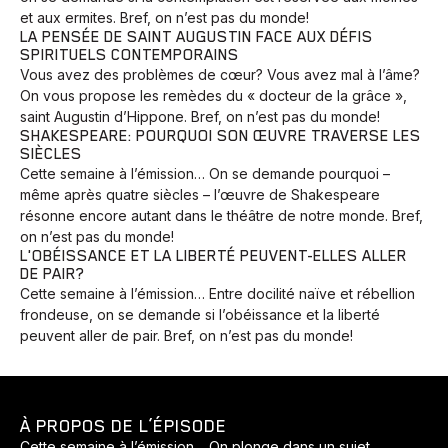
et aux ermites. Bref, on n’est pas du monde!
LA PENSÉE DE SAINT AUGUSTIN FACE AUX DÉFIS
SPIRITUELS CONTEMPORAINS
Vous avez des problèmes de cœur? Vous avez mal à l’âme?
On vous propose les remèdes du « docteur de la grâce »,
saint Augustin d’Hippone. Bref, on n’est pas du monde!
SHAKESPEARE: POURQUOI SON ŒUVRE TRAVERSE LES
SIÈCLES
Cette semaine à l’émission… On se demande pourquoi –
même après quatre siècles – l’œuvre de Shakespeare
résonne encore autant dans le théâtre de notre monde. Bref,
on n’est pas du monde!
L'OBÉISSANCE ET LA LIBERTÉ PEUVENT-ELLES ALLER
DE PAIR?
Cette semaine à l’émission… Entre docilité naïve et rébellion
frondeuse, on se demande si l’obéissance et la liberté
peuvent aller de pair. Bref, on n’est pas du monde!
À PROPOS DE L’ÉPISODE
Cette semaine à l’émission… On plonge dans un sujet