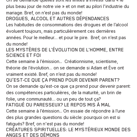
plus beau jour de notre vie » et on met au pilori l'industrie du
mariage. Bref, on n’est pas du monde!
DROGUES, ALCOOL ET AUTRES DÉPENDANCES
Les habitudes de consommations des drogues et de l’alcool
évoluent toujours, mais particulièrement ces dernières
années. Pour le meilleur… et pour le pire. Bref, on n’est pas
du monde!
LES MYSTÈRES DE L'ÉVOLUTION DE L'HOMME, ENTRE
SCIENCE ET FOI
Cette semaine à l’émission... Créationnisme, scientisme,
théorie de l’évolution… on se demande si Adam et Ève ont
vraiment existé. Bref, on n’est pas du monde!
QU’EST-CE QUE ÇA PREND POUR DEVENIR PARENT?
On se demande qu’est-ce que ça prend pour devenir parent:
des compétences particulières, de la maturité, un brin de
folie, une communauté… ou un peu de tout ça?
FATIGUÉ OU PARESSEUX? LE REPOS MIS À MAL
Cette semaine à l’émission... On essaie de répondre à l’une
des plus grandes questions du siècle: pourquoi on est si
fatigués? Bref, on n'est pas du monde!
Animaux
Avenir
Bingo
Communauté
Culture
CRÉATURES SPIRITUELLES: LE MYSTÉRIEUX MONDE DES
ANGES ET DES DÉMONS
Développement
Histoires
Pêche
Santé
Sport