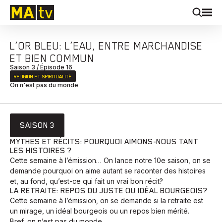
L’OR BLEU: L’EAU, ENTRE MARCHANDISE
ET BIEN COMMUN
Saison 3 / Épisode 16
RELIGION ET SPIRITUALITÉ
On n'est pas du monde
SAISON 3
MYTHES ET RÉCITS: POURQUOI AIMONS-NOUS TANT
LES HISTOIRES ?
Cette semaine à l’émission… On lance notre 10e saison, on se
demande pourquoi on aime autant se raconter des histoires
et, au fond, qu’est-ce qui fait un vrai bon récit?
LA RETRAITE: REPOS DU JUSTE OU IDÉAL BOURGEOIS?
Cette semaine à l’émission, on se demande si la retraite est
un mirage, un idéal bourgeois ou un repos bien mérité.
Bref, on n’est pas du monde.