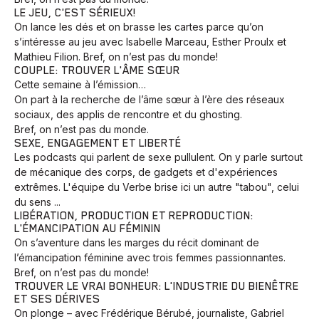
LE JEU, C'EST SÉRIEUX!
On lance les dés et on brasse les cartes parce qu’on
s’intéresse au jeu avec Isabelle Marceau, Esther Proulx et
Mathieu Filion. Bref, on n’est pas du monde!
COUPLE: TROUVER L'ÂME SŒUR
Cette semaine à l’émission…
On part à la recherche de l’âme sœur à l’ère des réseaux
sociaux, des applis de rencontre et du ghosting.
Bref, on n’est pas du monde.
SEXE, ENGAGEMENT ET LIBERTÉ
Les podcasts qui parlent de sexe pullulent. On y parle surtout
de mécanique des corps, de gadgets et d'expériences
extrêmes. L'équipe du Verbe brise ici un autre "tabou", celui
du sens ...
LIBÉRATION, PRODUCTION ET REPRODUCTION:
L'ÉMANCIPATION AU FÉMININ
On s’aventure dans les marges du récit dominant de
l’émancipation féminine avec trois femmes passionnantes.
Bref, on n’est pas du monde!
TROUVER LE VRAI BONHEUR: L'INDUSTRIE DU BIENÊTRE
ET SES DÉRIVES
On plonge – avec Frédérique Bérubé, journaliste, Gabriel