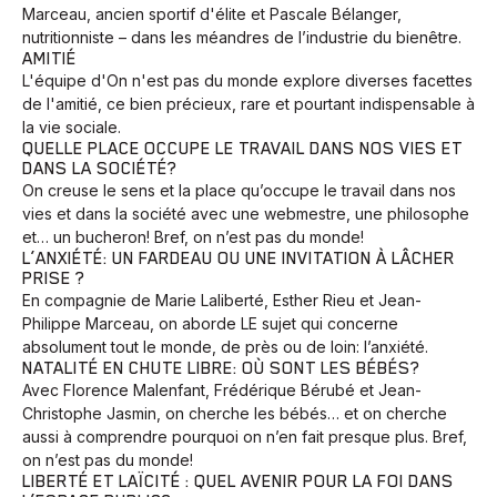
Marceau, ancien sportif d'élite et Pascale Bélanger,
nutritionniste – dans les méandres de l’industrie du bienêtre.
AMITIÉ
L'équipe d'On n'est pas du monde explore diverses facettes
de l'amitié, ce bien précieux, rare et pourtant indispensable à
la vie sociale.
QUELLE PLACE OCCUPE LE TRAVAIL DANS NOS VIES ET
DANS LA SOCIÉTÉ?
On creuse le sens et la place qu’occupe le travail dans nos
vies et dans la société avec une webmestre, une philosophe
et… un bucheron! Bref, on n’est pas du monde!
L’ANXIÉTÉ: UN FARDEAU OU UNE INVITATION À LÂCHER
PRISE ?
En compagnie de Marie Laliberté, Esther Rieu et Jean-
Philippe Marceau, on aborde LE sujet qui concerne
absolument tout le monde, de près ou de loin: l’anxiété.
NATALITÉ EN CHUTE LIBRE: OÙ SONT LES BÉBÉS?
Avec Florence Malenfant, Frédérique Bérubé et Jean-
Christophe Jasmin, on cherche les bébés… et on cherche
aussi à comprendre pourquoi on n’en fait presque plus. Bref,
on n’est pas du monde!
LIBERTÉ ET LAÏCITÉ : QUEL AVENIR POUR LA FOI DANS