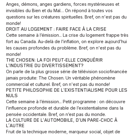
Anges, démons, anges gardiens, forces mystérieuses et
Voyage
Yoga
invisibles du Bien et du Mal… On répond à toutes vos
questions sur les créatures spirituelles. Bref, on n'est pas du
monde!
DROIT AU LOGEMENT : FAIRE FACE À LA CRISE
Cette semaine à l’émission... La crise du logement frappe très
fort au Canada. Au-delà de l’inflation, on explore aujourd’hui
les causes profondes du problème. Bref, on n'est pas du
monde!
THE CHOSEN: LA FOI PEUT-ELLE CONQUÉRIR
L'INDUSTRIE DU DIVERTISSEMENT?
On parle de la plus grosse série de télévision sociofinancée
jamais produite: The Chosen. Un véritable phénomène
commercial et culturel. Bref, on n'est pas du monde!
PETITE PHILOSOPHIE DE L'EXISTENTIALISME POUR LES
NULS
Cette semaine à l’émission... Petit programme : on découvre
l’influence profonde et durable de l’existentialisme dans la
pensée occidentale. Bref, on n’est pas du monde.
LA CULTURE DE L'AUTOMOBILE, D'UN PARE-CHOC À
L’AUTRE
Fruit de la technique moderne, marqueur social, objet de