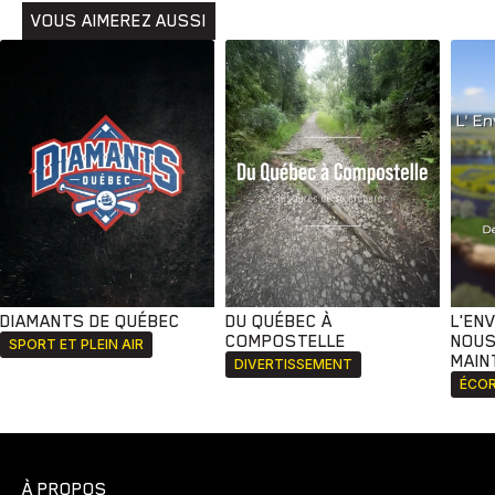
VOUS AIMEREZ AUSSI
Développement
Histoires
Pêche
Santé
Sport
Voyage
Yoga
DIAMANTS DE QUÉBEC
DU QUÉBEC À
L'EN
COMPOSTELLE
NOUS
SPORT ET PLEIN AIR
MAIN
DIVERTISSEMENT
ÉCOR
À PROPOS