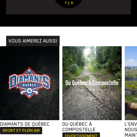
Animaux
Avenir
Bingo
Communauté
Culture
Développement
Histoires
Pêche
Santé
Sport
Voyage
Yoga
VOUS AIMEREZ AUSSI
DIAMANTS DE QUÉBEC
DU QUÉBEC À
L'EN
COMPOSTELLE
NOUS
SPORT ET PLEIN AIR
MAIN
DIVERTISSEMENT