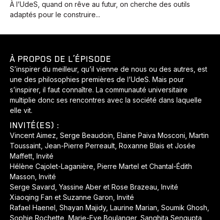
À l’UdeS, quand on rêve au futur, on cherche des outils
adaptés pour le construire...
À PROPOS DE L’ÉPISODE
S’inspirer du meilleur, qu’il vienne de nous ou des autres, est
une des philosophies premières de l’UdeS. Mais pour
s’inspirer, il faut connaître. La communauté universitaire
multiplie donc ses rencontres avec la société dans laquelle
elle vit.
INVITÉ(ES) :
Vincent Aimez, Serge Beaudoin, Elaine Paiva Mosconi, Martin
Toussaint, Jean-Pierre Perreault, Roxanne Blais et Josée
Maffett, Invité
Hélène Cajolet-Laganière, Pierre Martel et Chantal-Édith
Masson, Invité
Serge Savard, Yassine Aber et Rose Brazeau, Invité
Xiaoqing Fan et Suzanne Garon, Invité
Rafael Haenel, Shayan Majidy, Laurine Marian, Soumik Ghosh,
Sophie Rochette, Marie-Eve Boulanger, Sanghita Sengupta,