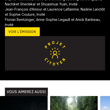
Nachiket Sherlekar et Shuaishuai Yuan, Invité
Jean-François d’Amour et Laurence Laflamme; Nadine Lanctôt
et Sophie Couture, Invité
Florian Bentzinger, Anne-Sophie Legault et Anick Baribeau,
Invité
VOIR L’ÉMISSION
Animaux
Avenir
Bingo
Communauté
Culture
Développement
Histoires
Pêche
Santé
Sport
Voyage
Yoga
VOUS AIMEREZ AUSSI