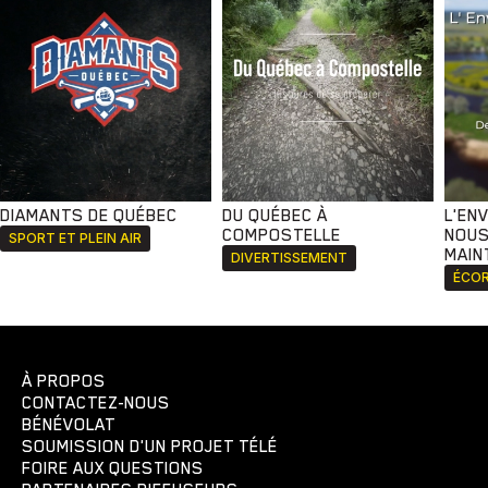
DIAMANTS DE QUÉBEC
DU QUÉBEC À
L'EN
COMPOSTELLE
NOUS
SPORT ET PLEIN AIR
MAIN
DIVERTISSEMENT
ÉCOR
À PROPOS
CONTACTEZ-NOUS
BÉNÉVOLAT
SOUMISSION D'UN PROJET TÉLÉ
FOIRE AUX QUESTIONS