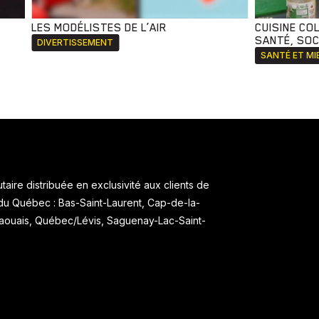
LES MODÉLISTES DE L’AIR
CUISINE CO
SANTÉ, SOCI
DIVERTISSEMENT
SANTÉ ET MI
aire distribuée en exclusivité aux clients de
 du Québec : Bas-Saint-Laurent, Cap-de-la-
taouais, Québec/Lévis, Saguenay-Lac-Saint-
.