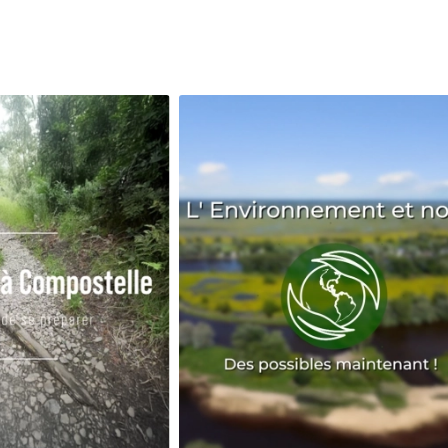
Avenir
Bingo
Communauté
Culture
Développeme
Pêche
Santé
Sport
Voyage
Yoga