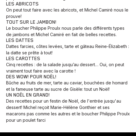
LES ABRICOTS
On peut tout faire avec les abricots, et Michel Camiré nous le
prouve!
TOUT SUR LE JAMBON!
Le boucher Philippe Proulx nous parle des différents types
de jambons et Michel Camiré en fait de belles recettes.
LES DATTES
Dattes farcies, côtes levées, tarte et gâteau Reine-Élizabeth :
la datte se prête à tout!
LES CAROTTES
Cinq recettes : de la salade jusqu’au dessert… Oui, on peut
vraiment tout faire avec la carotte !
DES WOW! POUR NOËL!
Bûche au fruits de mer, tarte au caviar, bouchées de homard
et la fameuse tarte au sucre de Gisèle: tout un Noël!
UN NOËL EN GRAND!
Des recettes pour un festin de Noël, de l'entrée jusqu'au
dessert! Michel reçoit Marie-Hélène Gonthier et ses
macarons pas comme les autres et le boucher Philippe Proulx
Animaux
Avenir
Bingo
Communauté
Culture
pour un poulet farci
Développement
Histoires
Pêche
Santé
Sport
Voyage
Yoga