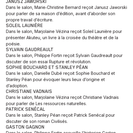
JANUSZ JAWORSKI
Dans le salon, Marie‑Christine Bernard reçoit Janusz Jaworski
pour parler de sa maison d’édition, avant d’aborder son
propre travail d’écriture.
SOLEIL LAUNIÈRE
Dans le salon, Marjolaine Vézina reçoit Soleil Launière pour
présenter Akuteu, un livre à la croisée du théâtre et de la
poésie.
SYLVAIN GAUDREAULT
Dans le salon, Philippe Fortin reçoit Sylvain Gaudreault pour
discuter de son essai Rupture et révolution.
SOPHIE BOUCHARD ET STANLEY PÉAN
Dans le salon, Danielle Dubé reçoit Sophie Bouchard et
Stanley Péan pour évoquer leurs lieux d’origine et
d’adoption.
CHRISTIANE VADNAIS
Animaux
Avenir
Bingo
Communauté
Culture
Dans le salon, Marjolaine Vézina reçoit Christiane Vadnais
Développement
Histoires
Pêche
Santé
Sport
pour parler de Les ressources naturelles.
PATRICK SENÉCAL
Voyage
Yoga
Dans le salon, Stanley Péan reçoit Patrick Senécal pour
discuter de son roman Civilisés.
GASTON GAGNON
Dans le salon, Philippe Fortin accueille l'historien Gaston