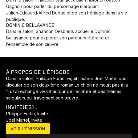
Gagnon pour parler du personnage marquant
Julien‑Édouard‑Alfred Dubuc et de son héritage dans la vie
publique.
DOMINIC BELLAVANCE
Dans le salon, Shannon Desbiens accueille Dominic
Bellavance pour explorer son parcours littéraire et
l’ensemble de son œuvre.
À PROPOS DE L’ÉPISODE
Dans le salon, Philippe Fortin reçoit l’auteur Joël Martel pour
discuter de son deuxième roman Le chien ne meurt pas à la
fin. Un échange vivant autour de l’écriture et des thèmes
singuliers qui traversent son œuvre.
INVITÉ(ES) :
Philippe Fortin, Invité
Joël Martel, Invité
VOIR L’ÉMISSION