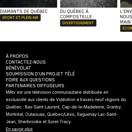
DIAMANTS DE QUÉBEC
DU QUÉBEC À
L'EN
COMPOSTELLE
NOUS
SPORT ET PLEIN AIR
MAIN
DIVERTISSEMENT
ÉCOR
À PROPOS
CONTACTEZ-NOUS
BÉNÉVOLAT
SOUMISSION D'UN PROJET TÉLÉ
FOIRE AUX QUESTIONS
PARTENAIRES DIFFUSEURS
MAtv est une télévision communautaire distribuée en
exclusivité aux clients de Vidéotron à travers neuf régions du
Québec : Bas-Saint-Laurent, Cap-de-la-Madeleine, Granby,
Montréal, Outaouais, Québec/Lévis, Saguenay-Lac-Saint-
Jean, Sherbrooke et Sorel-Tracy.
En savoir plus