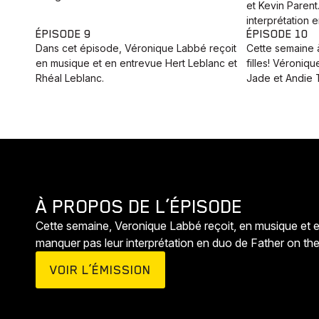
et Kevin Parent
interprétation 
ÉPISODE 9
ÉPISODE 10
Dans cet épisode, ‪Véronique Labbé‬ reçoit
Cette semaine à
en musique et en entrevue Hert Leblanc et
filles! Véroniq
Rhéal Leblanc.
Jade et Andie 
À PROPOS DE L’ÉPISODE
Cette semaine, Veronique Labbé‬ reçoit, en musique et 
manquer pas leur interprétation en duo de Father on the
VOIR L’ÉMISSION