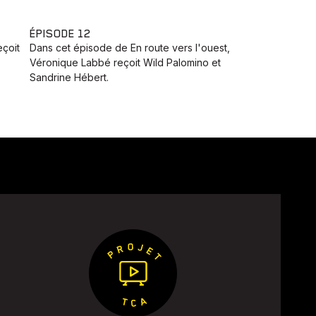
ÉPISODE 12
çoit
Dans cet épisode de En route vers l'ouest,
Véronique Labbé reçoit Wild Palomino et
Sandrine Hébert.