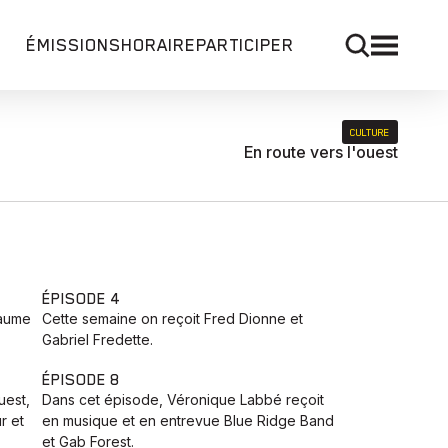
ÉMISSIONS
HORAIRE
PARTICIPER
CULTURE
En route vers l'ouest
ÉPISODE 4
laume
Cette semaine on reçoit Fred Dionne et
Gabriel Fredette.
ÉPISODE 8
uest,
Dans cet épisode, ‪Véronique Labbé‬ reçoit
r et
en musique et en entrevue Blue Ridge Band
et Gab Forest.