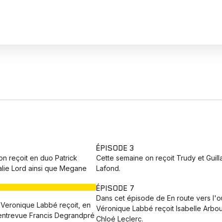
ÉPISODE 3
n reçoit en duo Patrick
Cette semaine on reçoit Trudy et Guil
lie Lord ainsi que Megane
Lafond.
EN COURS
ÉPISODE 7
Dans cet épisode de En route vers l'o
Veronique Labbé‬ reçoit, en
Véronique Labbé reçoit Isabelle Arbou
entrevue Francis Degrandpré
Chloé Leclerc.