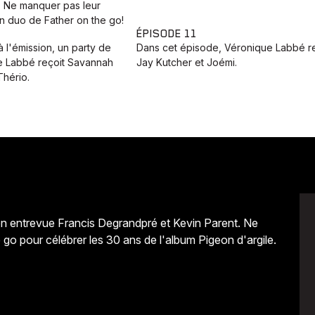
‬. Ne manquer pas leur
en duo de Father on the go!
ÉPISODE 11
 l'émission, un party de
Dans cet épisode, Véronique Labbé re
ue Labbé reçoit Savannah
Jay Kutcher et Joémi.
Thério.
en entrevue Francis Degrandpré et Kevin Parent‬. Ne
 go pour célébrer les 30 ans de l'album Pigeon d'argile.