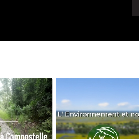
Avenir
Bingo
Communauté
Culture
Développeme
Pêche
Santé
Sport
Voyage
Yoga