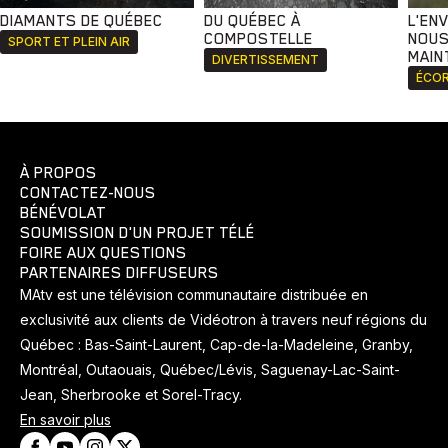
DIAMANTS DE QUÉBEC
DU QUÉBEC À
L'EN
COMPOSTELLE
NOUS
SPORT ET PLEIN AIR
MAIN
DIVERTISSEMENT
ÉCOR
À PROPOS
CONTACTEZ-NOUS
BÉNÉVOLAT
SOUMISSION D'UN PROJET TÉLÉ
FOIRE AUX QUESTIONS
PARTENAIRES DIFFUSEURS
MAtv est une télévision communautaire distribuée en
exclusivité aux clients de Vidéotron à travers neuf régions du
Québec : Bas-Saint-Laurent, Cap-de-la-Madeleine, Granby,
Montréal, Outaouais, Québec/Lévis, Saguenay-Lac-Saint-
Jean, Sherbrooke et Sorel-Tracy.
En savoir plus