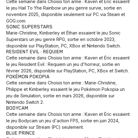
Cette semaine dans Choisis ton arme : Kaven et Éric essaient
le jeu Hail To Yhe Rainbow un jeu genre survie, sortie en
novembre 2025, disponible seulement sur PC via Steam et
GOG.com.
Animaux
Avenir
Bingo
Communauté
Culture
SONIC SUPERSTARS
Marie-Christine, Kimberley et Éthan essaient le jeu Sonic
Développement
Histoires
Pêche
Santé
Sport
Superstars un jeu genre RPG, sortie en octobre 2023,
Voyage
Yoga
disponible sur PlayStation, PC, XBox et Nintendo Switch.
RESIDENT EVIL : REQUIEM
Cette semaine dans Choisis ton arme : Kaven et Éric essaient
le jeu Resident Evil : Requiem un jeu d'horreur, sortie en
février 2026, disponible sur PlayStation, PC, XBox et Switch.
POKÉMON POKOPIA
Cette semaine dans Choisis ton arme : Marie-Christine,
Philippe et Kimberley essaient le jeu Pokémon Pokopia un
jeu de Simulation, sortie en mars 2026, disponible sur
Nintendo Switch 2.
BODYCAM
Cette semaine dans Choisis ton arme : Kaven et Éric essaient
le jeu Bodycam un jeu d'action FPS, sortie en juin 2024,
disponible sur Stream (PC) seulement.
BLUE PRINCE