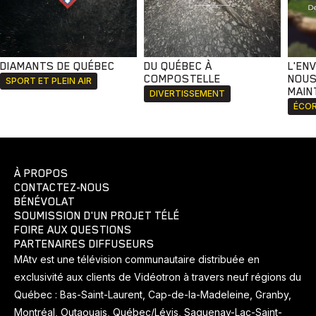
DIAMANTS DE QUÉBEC
DU QUÉBEC À
L'EN
COMPOSTELLE
NOUS
SPORT ET PLEIN AIR
MAIN
DIVERTISSEMENT
ÉCOR
À PROPOS
CONTACTEZ-NOUS
BÉNÉVOLAT
SOUMISSION D'UN PROJET TÉLÉ
FOIRE AUX QUESTIONS
PARTENAIRES DIFFUSEURS
MAtv est une télévision communautaire distribuée en
exclusivité aux clients de Vidéotron à travers neuf régions du
Québec : Bas-Saint-Laurent, Cap-de-la-Madeleine, Granby,
Montréal, Outaouais, Québec/Lévis, Saguenay-Lac-Saint-