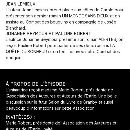
JEAN LEMIEUX
L’auteur Jean Lemieux prend place aux côtés de Carole pour
présenter son dernier roman UN MONDE SANS DIEUX et on
assiste au Combat des bouquins en compagnie de Josée
Blanchard.
JOHANNE SEYMOUR ET PAULINE ROBERT
L’autrice Johanne Seymour présente son roman ALERTES, on
reçoit Pauline Robert pour parler de ses deux romans LA
QUÊTE DU BONHEUR et on termine avec notre Combat des
bouquins.
À PROPOS DE L’ÉPISODE
L’animatrice reçoit madame Marie Robert, présidente de
l’Association des Auteures et Auteurs de l’Estrie. Une belle
discussion sur le futur Salon du Livre de Granby et aussi
beaucoup d’informations sur cette Association.
INVITÉ(ES) :
Marie Robert, présidente de l’Association des Auteures et
Auteurs de l’Estrie, Invité