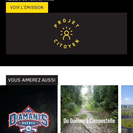
VOIR L’ÉMISSION
Animaux
Avenir
Bingo
Communauté
Culture
Développement
Histoires
Pêche
Santé
Sport
Voyage
Yoga
VOUS AIMEREZ AUSSI