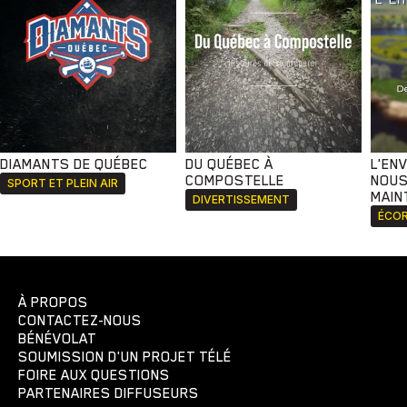
DIAMANTS DE QUÉBEC
DU QUÉBEC À
L'EN
COMPOSTELLE
NOUS
SPORT ET PLEIN AIR
MAIN
DIVERTISSEMENT
ÉCOR
À PROPOS
CONTACTEZ-NOUS
BÉNÉVOLAT
SOUMISSION D'UN PROJET TÉLÉ
FOIRE AUX QUESTIONS
PARTENAIRES DIFFUSEURS