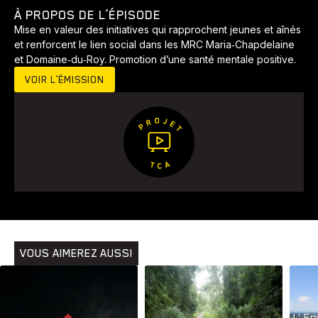
À PROPOS DE L’ÉPISODE
Mise en valeur des initiatives qui rapprochent jeunes et aînés
et renforcent le lien social dans les MRC Maria‑Chapdelaine
et Domaine‑du‑Roy. Promotion d’une santé mentale positive.
VOIR L’ÉMISSION
Animaux
Avenir
Bingo
Communauté
Culture
Développement
Histoires
Pêche
Santé
Sport
Voyage
Yoga
VOUS AIMEREZ AUSSI