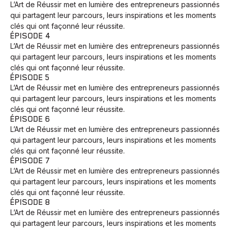
L’Art de Réussir met en lumière des entrepreneurs passionnés
qui partagent leur parcours, leurs inspirations et les moments
clés qui ont façonné leur réussite.
ÉPISODE 4
L’Art de Réussir met en lumière des entrepreneurs passionnés
qui partagent leur parcours, leurs inspirations et les moments
clés qui ont façonné leur réussite.
ÉPISODE 5
L’Art de Réussir met en lumière des entrepreneurs passionnés
qui partagent leur parcours, leurs inspirations et les moments
clés qui ont façonné leur réussite.
ÉPISODE 6
L’Art de Réussir met en lumière des entrepreneurs passionnés
qui partagent leur parcours, leurs inspirations et les moments
clés qui ont façonné leur réussite.
ÉPISODE 7
L’Art de Réussir met en lumière des entrepreneurs passionnés
qui partagent leur parcours, leurs inspirations et les moments
clés qui ont façonné leur réussite.
ÉPISODE 8
L’Art de Réussir met en lumière des entrepreneurs passionnés
qui partagent leur parcours, leurs inspirations et les moments