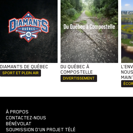
DIAMANTS DE QUÉBEC
DU QUÉBEC À
L'EN
COMPOSTELLE
NOUS
SPORT ET PLEIN AIR
MAIN
DIVERTISSEMENT
ÉCOR
À PROPOS
CONTACTEZ-NOUS
BÉNÉVOLAT
SOUMISSION D'UN PROJET TÉLÉ