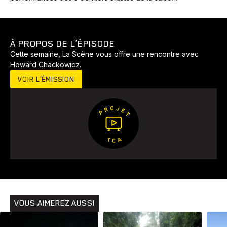
À PROPOS DE L’ÉPISODE
Cette semaine, La Scène vous offre une rencontre avec
Howard Chackowicz.
VOIR L’ÉMISSION
Animaux
Avenir
Bingo
Communauté
Culture
Développement
Histoires
Pêche
Santé
Sport
Voyage
Yoga
VOUS AIMEREZ AUSSI