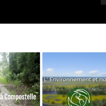
Avenir
Bingo
Communauté
Culture
Développeme
Pêche
Santé
Sport
Voyage
Yoga