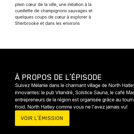
plein cœur de la ville, une initiation à la
cueillette de champignons sauvages et
quelques coups de cœur à explorer à
Sherbrooke et dans les environs
À PROPOS DE L’ÉPISODE
Suivez Mélanie dans le charmant village de North Hatley
innovantes: le pub Vilandré, Solstice Sauna, le café Ma
entrepreneurs de la région est organisée grâce au tourna
froid. North Hatley comme vous ne l'avez jamais vu!
VOIR L’ÉMISSION