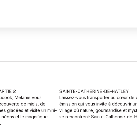
ARTIE 2
SAINTE-CATHERINE-DE-HATLEY
ticook, Mélanie vous
Laissez-vous transporter au cœur de 
couverte de miels, de
émission qui vous invite à découvrir u
es glacées et visite un mini-
village où nature, gourmandise et mys
x néons et le magnifique
se rencontrent: Sainte-Catherine-de-H
.