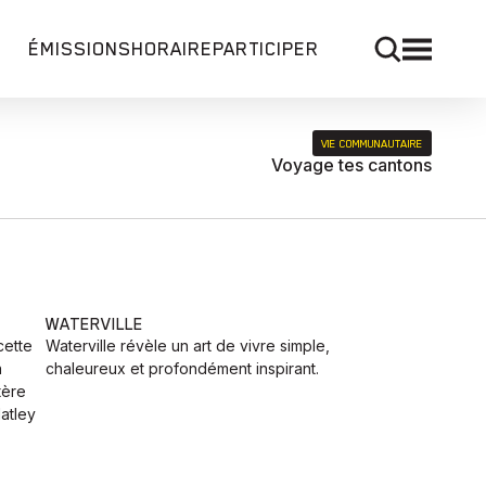
ÉMISSIONS
HORAIRE
PARTICIPER
VIE COMMUNAUTAIRE
Voyage tes cantons
WATERVILLE
cette
Waterville révèle un art de vivre simple,
n
chaleureux et profondément inspirant.
tère
atley