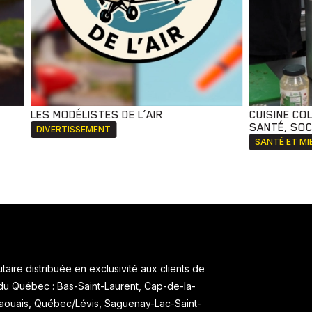
LES MODÉLISTES DE L’AIR
CUISINE CO
SANTÉ, SOCI
DIVERTISSEMENT
SANTÉ ET MI
aire distribuée en exclusivité aux clients de
 du Québec : Bas-Saint-Laurent, Cap-de-la-
taouais, Québec/Lévis, Saguenay-Lac-Saint-