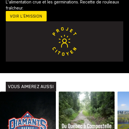
L'alimentation crue et les germinations. Recette de rouleaux
fraîcheur.
VOIR L’ÉMISSION
VOUS AIMEREZ AUSSI
Animaux
Avenir
Bingo
Communauté
Culture
Développement
Histoires
Pêche
Santé
Sport
Voyage
Yoga