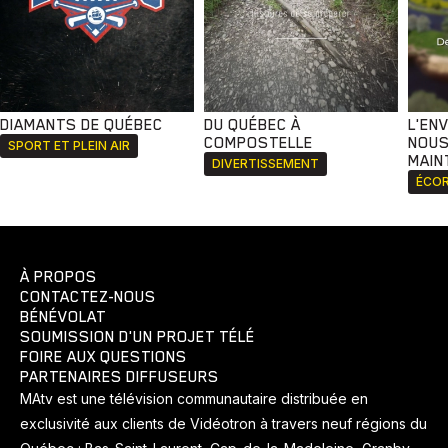
DIAMANTS DE QUÉBEC
DU QUÉBEC À
L'EN
COMPOSTELLE
NOUS
SPORT ET PLEIN AIR
MAIN
DIVERTISSEMENT
ÉCOR
À PROPOS
CONTACTEZ-NOUS
BÉNÉVOLAT
SOUMISSION D'UN PROJET TÉLÉ
FOIRE AUX QUESTIONS
PARTENAIRES DIFFUSEURS
MAtv est une télévision communautaire distribuée en
exclusivité aux clients de Vidéotron à travers neuf régions du