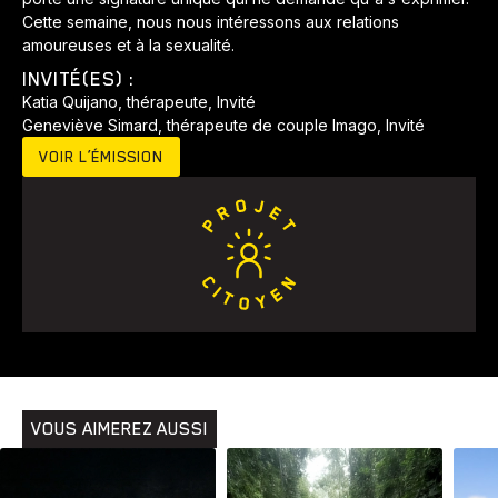
Cette semaine, nous nous intéressons aux relations
amoureuses et à la sexualité.
INVITÉ(ES) :
Katia Quijano, thérapeute, Invité
Geneviève Simard, thérapeute de couple Imago, Invité
VOIR L’ÉMISSION
Animaux
Avenir
Bingo
Communauté
Culture
Développement
Histoires
Pêche
Santé
Sport
Voyage
Yoga
VOUS AIMEREZ AUSSI