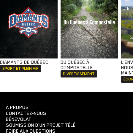
DIAMANTS DE QUÉBEC
DU QUÉBEC À
L'EN
COMPOSTELLE
NOUS
SPORT ET PLEIN AIR
MAIN
DIVERTISSEMENT
ÉCOR
À PROPOS
CONTACTEZ-NOUS
BÉNÉVOLAT
SOUMISSION D'UN PROJET TÉLÉ
FOIRE AUX QUESTIONS