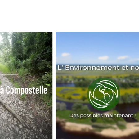
Avenir
Bingo
Communauté
Culture
Développeme
Pêche
Santé
Sport
Voyage
Yoga