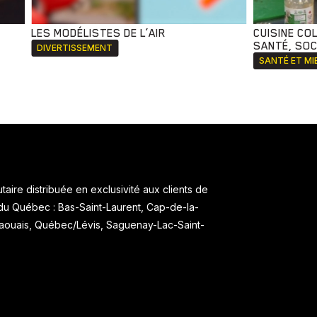
LES MODÉLISTES DE L’AIR
CUISINE CO
SANTÉ, SOCI
DIVERTISSEMENT
SANTÉ ET MI
aire distribuée en exclusivité aux clients de
 du Québec : Bas-Saint-Laurent, Cap-de-la-
taouais, Québec/Lévis, Saguenay-Lac-Saint-
.