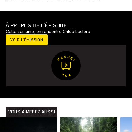
À PROPOS DE L’ÉPISODE
Cette semaine, on rencontre Chloé Leclerc.
VOIR L’ÉMISSION
Animaux
Avenir
Bingo
Communauté
Culture
Développement
Histoires
Pêche
Santé
Sport
Voyage
Yoga
VOUS AIMEREZ AUSSI