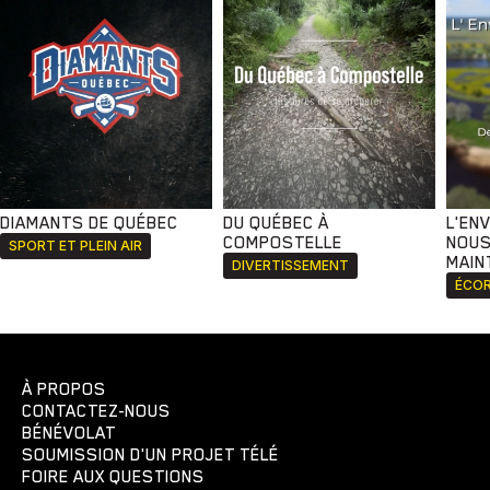
DIAMANTS DE QUÉBEC
DU QUÉBEC À
L'EN
COMPOSTELLE
NOUS
SPORT ET PLEIN AIR
MAIN
DIVERTISSEMENT
ÉCOR
À PROPOS
CONTACTEZ-NOUS
BÉNÉVOLAT
SOUMISSION D'UN PROJET TÉLÉ
FOIRE AUX QUESTIONS