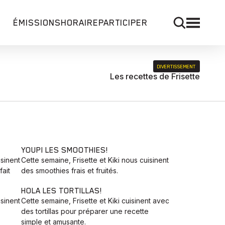
ÉMISSIONS
HORAIRE
PARTICIPER
DIVERTISSEMENT
Les recettes de Frisette
YOUPI LES SMOOTHIES!
isinent
Cette semaine, Frisette et Kiki nous cuisinent
ait
des smoothies frais et fruités.
HOLA LES TORTILLAS!
isinent
Cette semaine, Frisette et Kiki cuisinent avec
des tortillas pour préparer une recette
simple et amusante.