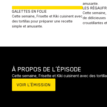
amusante.
EN COURS
LES RÉGAUF
GALETTES EN FOLIE
Cette semaine, 
Cette semaine, Frisette et Kiki cuisinent avec
de délicieuses
des tortillas pour préparer une recette
croustillantes 
simple et amusante.
À PROPOS DE L’ÉPISODE
Cette semaine, Frisette et Kiki cuisinent avec des tortil
VOIR L’ÉMISSION