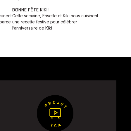
BONNE FÊTE KIKI!
isinent
Cette semaine, Frisette et Kiki nous cuisinent
 parce
une recette festive pour célébrer
l’anniversaire de Kiki