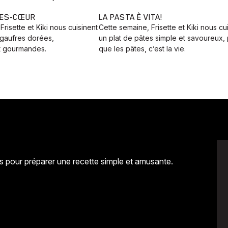
RES-CŒUR
LA PASTA È VITA!
Frisette et Kiki nous cuisinent
Cette semaine, Frisette et Kiki nous cu
 gaufres dorées,
un plat de pâtes simple et savoureux,
et gourmandes.
que les pâtes, c’est la vie.
las pour préparer une recette simple et amusante.