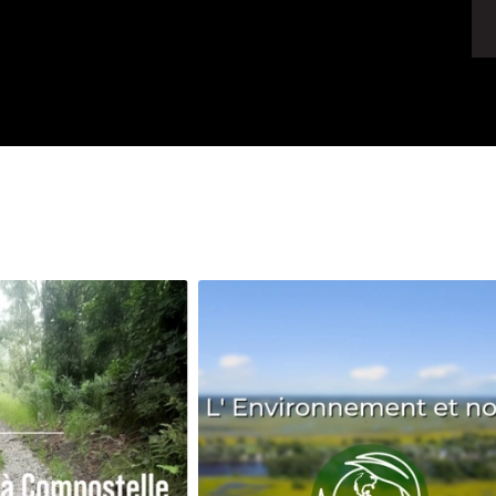
Avenir
Bingo
Communauté
Culture
Développeme
Pêche
Santé
Sport
Voyage
Yoga