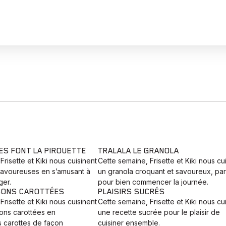
ES FONT LA PIROUETTE
TRALALA LE GRANOLA
Frisette et Kiki nous cuisinent
Cette semaine, Frisette et Kiki nous cu
savoureuses en s’amusant à
un granola croquant et savoureux, parf
ger.
pour bien commencer la journée.
SONS CAROTTÉES
PLAISIRS SUCRÉS
Frisette et Kiki nous cuisinent
Cette semaine, Frisette et Kiki nous cu
sons carottées en
une recette sucrée pour le plaisir de
s carottes de façon
cuisiner ensemble.