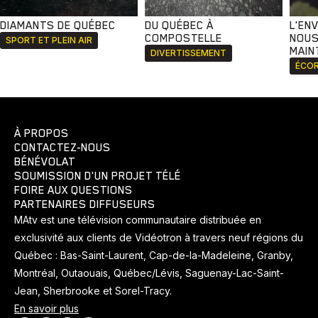
DIAMANTS DE QUÉBEC
DU QUÉBEC À
L'EN
COMPOSTELLE
NOUS
SPORT ET PLEIN AIR
MAIN
DIVERTISSEMENT
ÉCOR
À PROPOS
CONTACTEZ-NOUS
BÉNÉVOLAT
SOUMISSION D'UN PROJET TÉLÉ
FOIRE AUX QUESTIONS
PARTENAIRES DIFFUSEURS
MAtv est une télévision communautaire distribuée en
exclusivité aux clients de Vidéotron à travers neuf régions du
Québec : Bas-Saint-Laurent, Cap-de-la-Madeleine, Granby,
Montréal, Outaouais, Québec/Lévis, Saguenay-Lac-Saint-
Jean, Sherbrooke et Sorel-Tracy.
En savoir plus