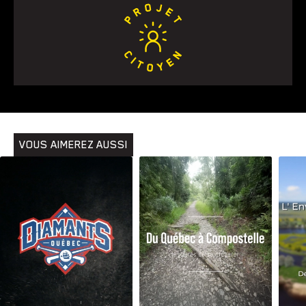
Animaux
Avenir
Bingo
Communauté
Culture
Développement
Histoires
Pêche
Santé
Sport
Voyage
Yoga
VOUS AIMEREZ AUSSI