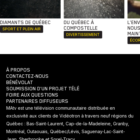
DIAMANTS DE QUÉBEC
DU QUÉBEC À
L'EN
COMPOSTELLE
NOUS
SPORT ET PLEIN AIR
MAIN
DIVERTISSEMENT
ÉCOR
À PROPOS
CONTACTEZ-NOUS
BÉNÉVOLAT
SOUMISSION D'UN PROJET TÉLÉ
FOIRE AUX QUESTIONS
PARTENAIRES DIFFUSEURS
MAtv est une télévision communautaire distribuée en
exclusivité aux clients de Vidéotron à travers neuf régions du
Québec : Bas-Saint-Laurent, Cap-de-la-Madeleine, Granby,
Montréal, Outaouais, Québec/Lévis, Saguenay-Lac-Saint-
Jean, Sherbrooke et Sorel-Tracy.