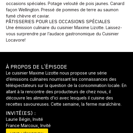
occasions spéciales. Potage velouté de pois jaunes. Canard
façon Wellington. Pressé de pommes de terre au saumon
fumé chèvre et caviar.
PÂTISSERIES POUR LES OCCASIONS SPÉCIALES
Une émission culinaire du cuisinier Maxime Lizotte. Laissez-
vous surprendre par l’audace gastronomique du Cuisinier
Locavore!
À PROPOS DE L’ÉPISODE
Le cuisinier Maxime Lizotte nous propose une série
d’émissions culinaires nourrissant les connaissances des
téléspectateurs sur la question de la consommation locale. En
allant à la rencontre des producteurs de chez nous, il
Animaux
Avenir
Bingo
Communauté
Culture
découvre les aliments d’ici avec lesquels il cuisine des
recettes savoureuses. Cette semaine, la ferme maraîchère.
Développement
Histoires
Pêche
Santé
Sport
INVITÉ(ES) :
Voyage
Yoga
Laurie Bégin, Invité
France Marcoux, Invité