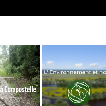
Avenir
Bingo
Communauté
Culture
Développeme
Pêche
Santé
Sport
Voyage
Yoga