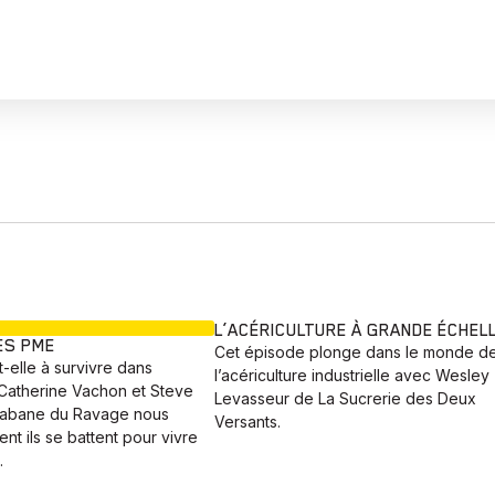
EN COURS
L’ACÉRICULTURE À GRANDE ÉCHEL
ES PME
Cet épisode plonge dans le monde d
t-elle à survivre dans
l’acériculture industrielle avec Wesley
? Catherine Vachon et Steve
Levasseur de La Sucrerie des Deux
Cabane du Ravage nous
Versants.
t ils se battent pour vivre
.