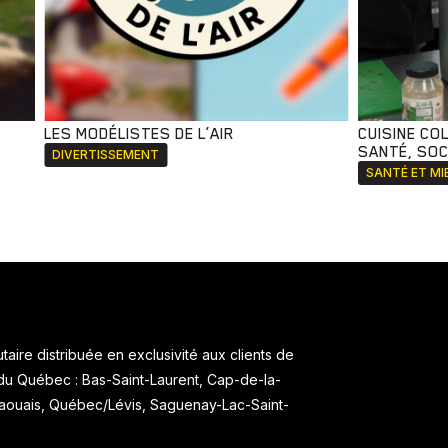
LES MODÉLISTES DE L’AIR
CUISINE CO
SANTÉ, SOCI
DIVERTISSEMENT
SANTÉ ET MI
aire distribuée en exclusivité aux clients de
 du Québec : Bas-Saint-Laurent, Cap-de-la-
taouais, Québec/Lévis, Saguenay-Lac-Saint-
.