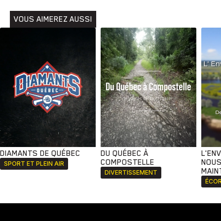
VOUS AIMEREZ AUSSI
DIAMANTS DE QUÉBEC
DU QUÉBEC À
L'EN
COMPOSTELLE
NOUS
SPORT ET PLEIN AIR
MAIN
DIVERTISSEMENT
ÉCOR