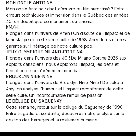
MON ONCLE ANTOINE
Mon oncle Antoine : chef-d’œuvre ou film surestimé ? Entre
erreurs techniques et immersion dans le Québec des années
40, on décortique ce monument du cinéma.
KM/H
Plongez dans l'univers de Km/h ! On discute de l'impact et de
la nostalgie de cette série culte de 1998. Anecdotes et rires
garantis sur l'héritage de notre culture pop.
JEUX OLYMPIQUE MILANO-CORTINA
Plongez dans l'univers des JO ! De Milano Cortina 2026 aux
exploits canadiens, nous explorons l'impact, les défis et
l'émotion de cet événement mondial.
BROOKLYN NINE-NINE
Plongez dans l'univers de Brooklyn Nine-Nine ! De Jake à
Amy, on analyse l'humour et l'impact réconfortant de cette
série culte. Un incontournable rempli de passion.
LE DÉLUGE DU SAGUENAY
Cette semaine, retour sur le déluge du Saguenay de 1996.
Entre tragédie et solidarité, découvrez notre analyse sur la
gestion des barrages et la résilience humaine.
Animaux
Avenir
Bingo
Communauté
Culture