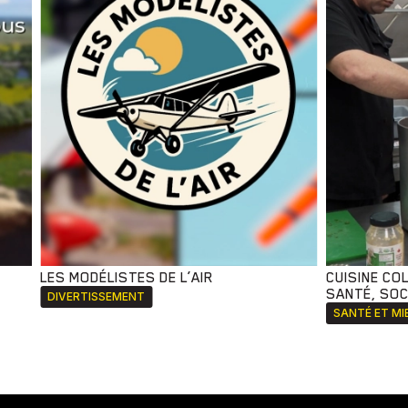
LES MODÉLISTES DE L’AIR
CUISINE CO
SANTÉ, SOCI
DIVERTISSEMENT
SANTÉ ET MI