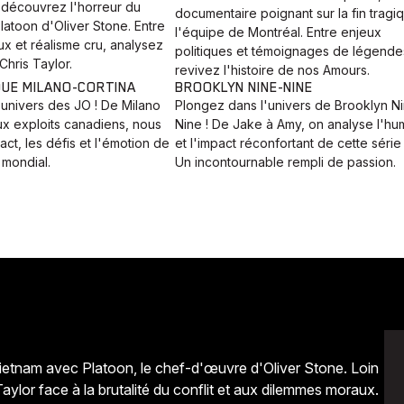
 découvrez l'horreur du
documentaire poignant sur la fin tragi
atoon d'Oliver Stone. Entre
l'équipe de Montréal. Entre enjeux
x et réalisme cru, analysez
politiques et témoignages de légende
Chris Taylor.
revivez l'histoire de nos Amours.
QUE MILANO-CORTINA
BROOKLYN NINE-NINE
'univers des JO ! De Milano
Plongez dans l'univers de Brooklyn N
ux exploits canadiens, nous
Nine ! De Jake à Amy, on analyse l'hu
act, les défis et l'émotion de
et l'impact réconfortant de cette série 
mondial.
Un incontournable rempli de passion.
Vietnam avec Platoon, le chef-d'œuvre d'Oliver Stone. Loin
Taylor face à la brutalité du conflit et aux dilemmes moraux.