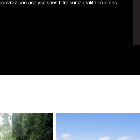
vrez une analyse sans filtre sur la réalité crue des
Avenir
Bingo
Communauté
Culture
Développeme
Pêche
Santé
Sport
Voyage
Yoga