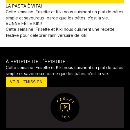
EN COURS
LA PASTA È VITA!
Cette semaine, Frisette et Kiki nous cuisinent un plat de pâtes
simple et savoureux, parce que les pâtes, c’est la vie.
BONNE FÊTE KIKI!
Cette semaine, Frisette et Kiki nous cuisinent une recette
festive pour célébrer l’anniversaire de Kiki
À PROPOS DE L’ÉPISODE
Cette semaine, Frisette et Kiki nous cuisinent un plat de pâtes
Animaux
Avenir
Bingo
Communauté
Culture
simple et savoureux, parce que les pâtes, c’est la vie.
Développement
Histoires
Pêche
Santé
Sport
VOIR L’ÉMISSION
Voyage
Yoga