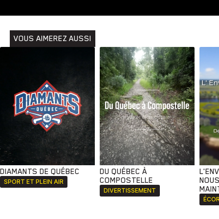
VOUS AIMEREZ AUSSI
DIAMANTS DE QUÉBEC
DU QUÉBEC À
L'EN
COMPOSTELLE
NOUS
SPORT ET PLEIN AIR
MAIN
DIVERTISSEMENT
ÉCOR