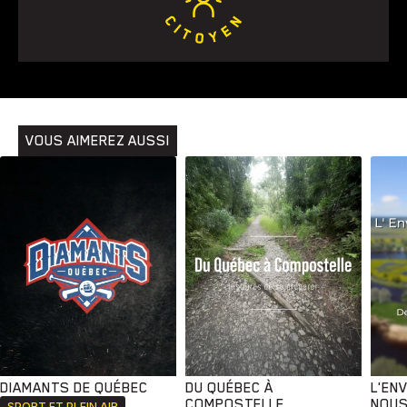
VOUS AIMEREZ AUSSI
DIAMANTS DE QUÉBEC
DU QUÉBEC À
L'EN
COMPOSTELLE
NOUS
SPORT ET PLEIN AIR