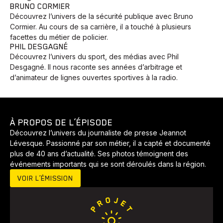
BRUNO CORMIER
Découvrez l’univers de la sécurité publique avec Bruno
Cormier. Au cours de sa carrière, il a touché à plusieurs
facettes du métier de policier.
PHIL DESGAGNÉ
Découvrez l’univers du sport, des médias avec Phil
Desgagné. Il nous raconte ses années d’arbitrage et
d’animateur de lignes ouvertes sportives à la radio.
À PROPOS DE L’ÉPISODE
Découvrez l’univers du journaliste de presse Jeannot
Animaux
Avenir
Bingo
Communauté
Culture
Lévesque. Passionné par son métier, il a capté et documenté
plus de 40 ans d’actualité. Ses photos témoignent des
Développement
Histoires
Pêche
Santé
Sport
événements importants qui se sont déroulés dans la région.
Voyage
Yoga
VOIR L’ÉMISSION