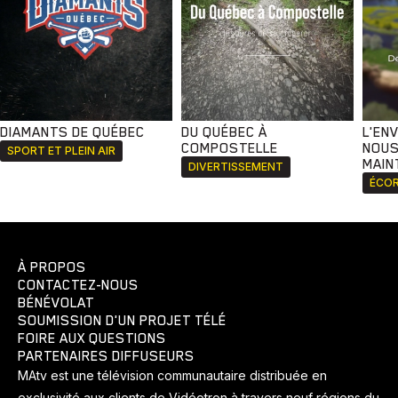
DIAMANTS DE QUÉBEC
DU QUÉBEC À
L'EN
COMPOSTELLE
NOUS
SPORT ET PLEIN AIR
MAIN
DIVERTISSEMENT
ÉCOR
À PROPOS
CONTACTEZ-NOUS
BÉNÉVOLAT
SOUMISSION D'UN PROJET TÉLÉ
FOIRE AUX QUESTIONS
PARTENAIRES DIFFUSEURS
MAtv est une télévision communautaire distribuée en
exclusivité aux clients de Vidéotron à travers neuf régions du